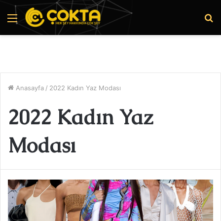
Menü
A
y
...
Anasayfa
/
2022 Kadın Yaz Modası
2022 Kadın Yaz
Modası