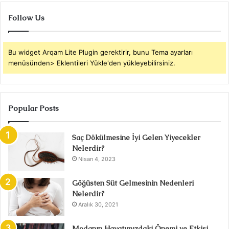
Follow Us
Bu widget Arqam Lite Plugin gerektirir, bunu Tema ayarları
menüsünden> Eklentileri Yükle'den yükleyebilirsiniz.
Popular Posts
Saç Dökülmesine İyi Gelen Yiyecekler
Nelerdir?
Nisan 4, 2023
Göğüsten Süt Gelmesinin Nedenleri
Nelerdir?
Aralık 30, 2021
Modanın Hayatımızdaki Önemi ve Etkisi