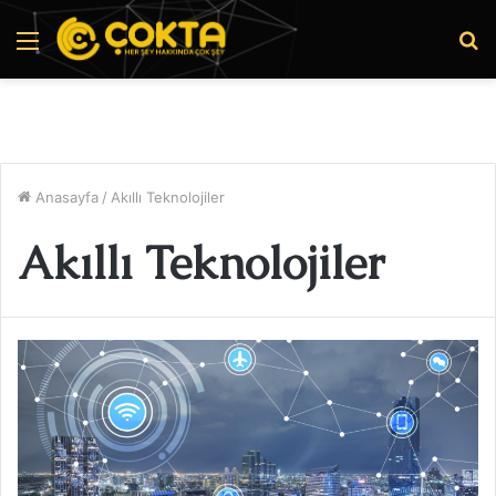
Menü
A
y
...
Anasayfa
/
Akıllı Teknolojiler
Akıllı Teknolojiler