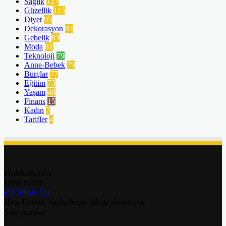
Sağlık
127
Güzellik
115
Diyet
95
Dekorasyon
84
Gebelik
83
Moda
81
Teknoloji
79
Anne-Bebek
79
Burçlar
77
Eğitim
73
Yaşam
46
Finans
15
Kadın
7
Tarifler
4
Hakkımızda
Hakkımızda
@Follow Us
Hata Tweets, Yanlış hesap bilgisi alınamıyor.
Son yazılar