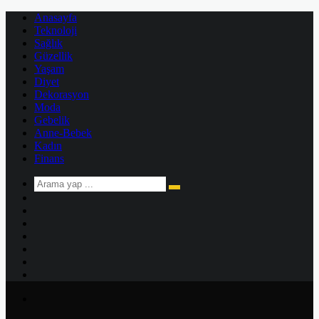
Anasayfa
Teknoloji
Sağlık
Güzellik
Yaşam
Diyet
Dekorasyon
Moda
Gebelik
Anne-Bebek
Kadın
Finans
Arama
Kenar
yap
Bölmesi
Rastgele
...
Makale
Kayıt
Ol
Instagram
YouTube
Twitter
Facebook
Menü