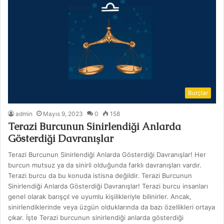
Burçlar
admin
Mayıs 9, 2023
0
158
Terazi Burcunun Sinirlendiği Anlarda
Gösterdiği Davranışlar
Terazi Burcunun Sinirlendiği Anlarda Gösterdiği Davranışlar! Her
burcun mutsuz ya da sinirli olduğunda farklı davranışları vardır.
Terazi burcu da bu konuda istisna değildir. Terazi Burcunun
Sinirlendiği Anlarda Gösterdiği Davranışlar! Terazi burcu insanları
genel olarak barışçıl ve uyumlu kişilikleriyle bilinirler. Ancak,
sinirlendiklerinde veya üzgün olduklarında da bazı özellikleri ortaya
çıkar. İşte Terazi burcunun sinirlendiği anlarda gösterdiği