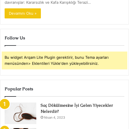
davranışlar: Kararsızlık ve Kafa Karışıklığı Terazi…
Devamını Oku »
Follow Us
Bu widget Arqam Lite Plugin gerektirir, bunu Tema ayarları
menüsünden> Eklentileri Yükle'den yükleyebilirsiniz.
Popular Posts
Saç Dökülmesine İyi Gelen Yiyecekler
Nelerdir?
Nisan 4, 2023