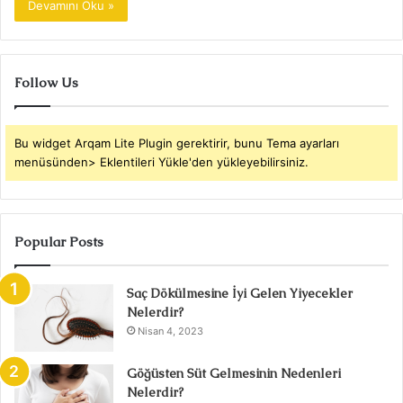
Devamını Oku »
Follow Us
Bu widget Arqam Lite Plugin gerektirir, bunu Tema ayarları
menüsünden> Eklentileri Yükle'den yükleyebilirsiniz.
Popular Posts
Saç Dökülmesine İyi Gelen Yiyecekler
Nelerdir?
Nisan 4, 2023
Göğüsten Süt Gelmesinin Nedenleri
Nelerdir?