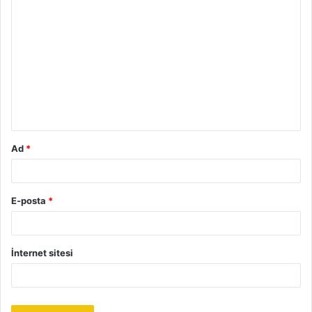
Y
o
r
u
m
*
Ad
*
E-posta
*
İnternet sitesi