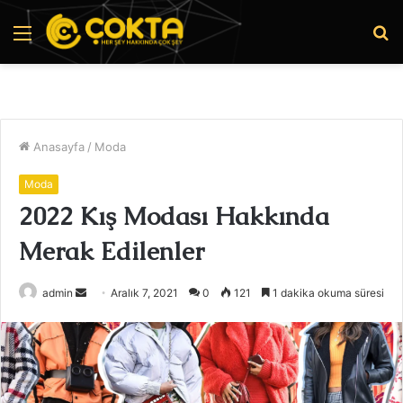
Menü
A
y
...
Anasayfa
/
Moda
Moda
2022 Kış Modası Hakkında
Merak Edilenler
Bir
admin
Aralık 7, 2021
0
121
1 dakika okuma süresi
e-
posta
göndermek