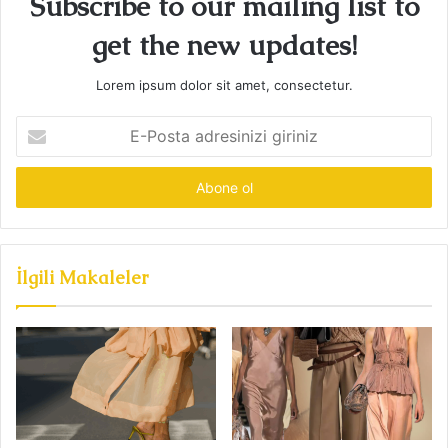
Subscribe to our mailing list to
get the new updates!
Lorem ipsum dolor sit amet, consectetur.
E-
Posta
adresinizi
giriniz
İlgili Makaleler