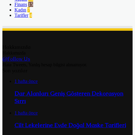
Finans
15
Kadın
7
Tarifler
4
Hakkımızda
Hakkımızda
@Follow Us
Hata Tweets, Yanlış hesap bilgisi alınamıyor.
Son yazılar
1 hafta önce
Dar Alanları Geniş Gösteren Dekorasyon
Sırrı
1 hafta önce
Cilt Lekelerine Evde Doğal Maske Tarifleri