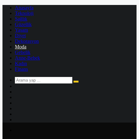
Anasayfa
Teknoloji
Sağlık
Güzellik
Yaşam
Diyet
Dekorasyon
Moda
Gebelik
Anne-Bebek
Kadın
Finans
Arama
Kenar
yap
Bölmesi
Rastgele
...
Makale
Kayıt
Ol
Instagram
YouTube
Twitter
Facebook
Menü