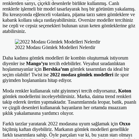
renklerden sarıyı, çiçekli desenlerle birlikte kullanmış. Canlı
renklerle işlemeli bir model tasarlayarak hoş bir görünüm yakalamış.
Bu kreasyonda eğlenceli volanlara, pijama tarzı saten gömleklere ve
kabarık kollara sıkça rastlayabilirsiniz. Oversize modeller tercihiniz
ise cepli ve cepsiz seçenekleri bulunan uzun keten gömleklerine göz
atabilirsiniz.
2022 Modası Gömlek Modelleri Nelerdir
Daha kadınsı gömlek modelleri ile kombin oluşturmak istiyorum
diyenler ise
Mango’yu
tercih edebilirler. Veyahut sıradanlıktan
hoşlanmayanlar için
Bershka’nın
gömlek tasarımları da ideal bir
seçim olabilir! Twist ise
2022 modası gömlek modelleri
ile spor
giyimden hoşlananlara hitap ediyor.
Moda renkler kullanarak raht giyinmeyi tercih ediyorsanız,
Koton
gömlek modellerini inceleyebilirsiniz. Marka, daima trend renkleri
takip ederek üretim yapmaktadır. Tasarımlarında leopar, batik, puanlı
ve çizgili desenleri kullanarak bayanların her ortamda muazzam
şıklık yakalamasına yardımcı oluyor.
Farklı tarzlar yaratarak 2022 modasına uyum sağlamak için
Oxxo
biçilmiş kaftan diyebiliriz. Markanın gömlek modelleri genellikle
farklı tasarımlara sahip. Öyle parçaları var ki, bu yazın starı olmayı