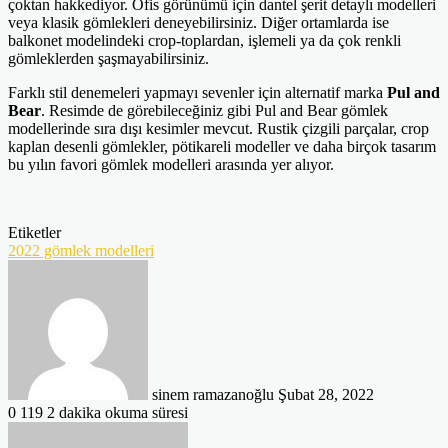
çoktan hakkediyor. Ofis görünümü için dantel şerit detaylı modelleri
veya klasik gömlekleri deneyebilirsiniz. Diğer ortamlarda ise
balkonet modelindeki crop-toplardan, işlemeli ya da çok renkli
gömleklerden şaşmayabilirsiniz.
Farklı stil denemeleri yapmayı sevenler için alternatif marka
Pul and
Bear
. Resimde de görebileceğiniz gibi Pul and Bear gömlek
modellerinde sıra dışı kesimler mevcut. Rustik çizgili parçalar, crop
kaplan desenli gömlekler, pötikareli modeller ve daha birçok tasarım
bu yılın favori gömlek modelleri arasında yer alıyor.
Etiketler
2022 gömlek modelleri
Bir
e-
posta
göndermek
sinem ramazanoğlu
Şubat 28, 2022
0
119
2 dakika okuma süresi