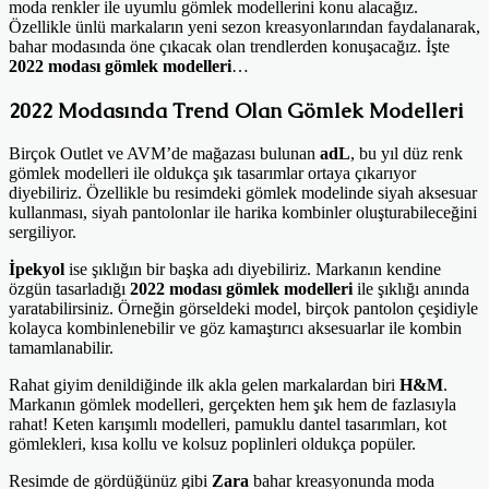
moda renkler ile uyumlu gömlek modellerini konu alacağız.
Özellikle ünlü markaların yeni sezon kreasyonlarından faydalanarak,
bahar modasında öne çıkacak olan trendlerden konuşacağız. İşte
2022 modası gömlek modelleri
…
2022 Modasında Trend Olan Gömlek Modelleri
Birçok Outlet ve AVM’de mağazası bulunan
adL
, bu yıl düz renk
gömlek modelleri ile oldukça şık tasarımlar ortaya çıkarıyor
diyebiliriz. Özellikle bu resimdeki gömlek modelinde siyah aksesuar
kullanması, siyah pantolonlar ile harika kombinler oluşturabileceğini
sergiliyor.
İpekyol
ise şıklığın bir başka adı diyebiliriz. Markanın kendine
özgün tasarladığı
2022 modası gömlek modelleri
ile şıklığı anında
yaratabilirsiniz. Örneğin görseldeki model, birçok pantolon çeşidiyle
kolayca kombinlenebilir ve göz kamaştırıcı aksesuarlar ile kombin
tamamlanabilir.
Rahat giyim denildiğinde ilk akla gelen markalardan biri
H&M
.
Markanın gömlek modelleri, gerçekten hem şık hem de fazlasıyla
rahat! Keten karışımlı modelleri, pamuklu dantel tasarımları, kot
gömlekleri, kısa kollu ve kolsuz poplinleri oldukça popüler.
Resimde de gördüğünüz gibi
Zara
bahar kreasyonunda moda