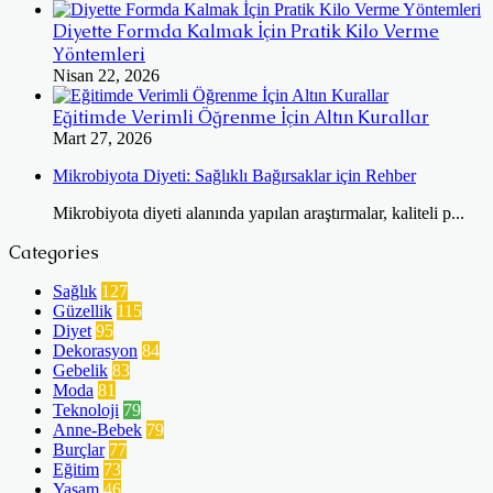
Diyette Formda Kalmak İçin Pratik Kilo Verme
Yöntemleri
Nisan 22, 2026
Eğitimde Verimli Öğrenme İçin Altın Kurallar
Mart 27, 2026
Mikrobiyota Diyeti: Sağlıklı Bağırsaklar için Rehber
Mikrobiyota diyeti alanında yapılan araştırmalar, kaliteli p...
Categories
Sağlık
127
Güzellik
115
Diyet
95
Dekorasyon
84
Gebelik
83
Moda
81
Teknoloji
79
Anne-Bebek
79
Burçlar
77
Eğitim
73
Yaşam
46