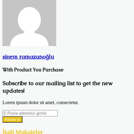
sinem ramazanoğlu
With Product You Purchase
Subscribe to our mailing list to get the new
updates!
Lorem ipsum dolor sit amet, consectetur.
E-
Posta
adresinizi
giriniz
İlgili Makaleler