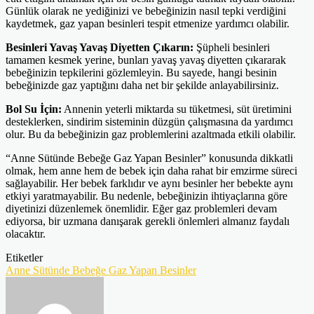
Günlük olarak ne yediğinizi ve bebeğinizin nasıl tepki verdiğini
kaydetmek, gaz yapan besinleri tespit etmenize yardımcı olabilir.
Besinleri Yavaş Yavaş Diyetten Çıkarın:
Şüpheli besinleri
tamamen kesmek yerine, bunları yavaş yavaş diyetten çıkararak
bebeğinizin tepkilerini gözlemleyin. Bu sayede, hangi besinin
bebeğinizde gaz yaptığını daha net bir şekilde anlayabilirsiniz.
Bol Su İçin:
Annenin yeterli miktarda su tüketmesi, süt üretimini
desteklerken, sindirim sisteminin düzgün çalışmasına da yardımcı
olur. Bu da bebeğinizin gaz problemlerini azaltmada etkili olabilir.
“Anne Sütünde Bebeğe Gaz Yapan Besinler” konusunda dikkatli
olmak, hem anne hem de bebek için daha rahat bir emzirme süreci
sağlayabilir. Her bebek farklıdır ve aynı besinler her bebekte aynı
etkiyi yaratmayabilir. Bu nedenle, bebeğinizin ihtiyaçlarına göre
diyetinizi düzenlemek önemlidir. Eğer gaz problemleri devam
ediyorsa, bir uzmana danışarak gerekli önlemleri almanız faydalı
olacaktır.
Etiketler
Anne Sütünde Bebeğe Gaz Yapan Besinler
Bir
e-
posta