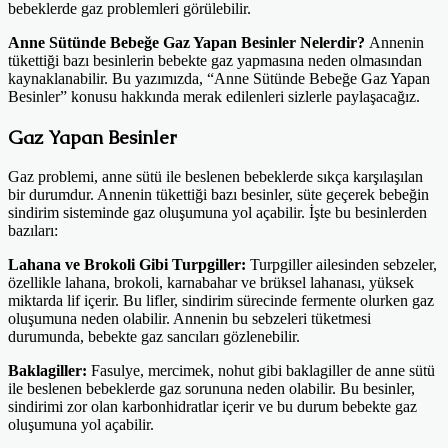
bebeklerde gaz problemleri görülebilir.
Anne Sütünde Bebeğe Gaz Yapan Besinler Nelerdir?
Annenin
tükettiği bazı besinlerin bebekte gaz yapmasına neden olmasından
kaynaklanabilir. Bu yazımızda, “Anne Sütünde Bebeğe Gaz Yapan
Besinler” konusu hakkında merak edilenleri sizlerle paylaşacağız.
Gaz Yapan Besinler
Gaz problemi, anne sütü ile beslenen bebeklerde sıkça karşılaşılan
bir durumdur. Annenin tükettiği bazı besinler, süte geçerek bebeğin
sindirim sisteminde gaz oluşumuna yol açabilir. İşte bu besinlerden
bazıları:
Lahana ve Brokoli Gibi Turpgiller:
Turpgiller ailesinden sebzeler,
özellikle lahana, brokoli, karnabahar ve brüksel lahanası, yüksek
miktarda lif içerir. Bu lifler, sindirim sürecinde fermente olurken gaz
oluşumuna neden olabilir. Annenin bu sebzeleri tüketmesi
durumunda, bebekte gaz sancıları gözlenebilir.
Baklagiller:
Fasulye, mercimek, nohut gibi baklagiller de anne sütü
ile beslenen bebeklerde gaz sorununa neden olabilir. Bu besinler,
sindirimi zor olan karbonhidratlar içerir ve bu durum bebekte gaz
oluşumuna yol açabilir.