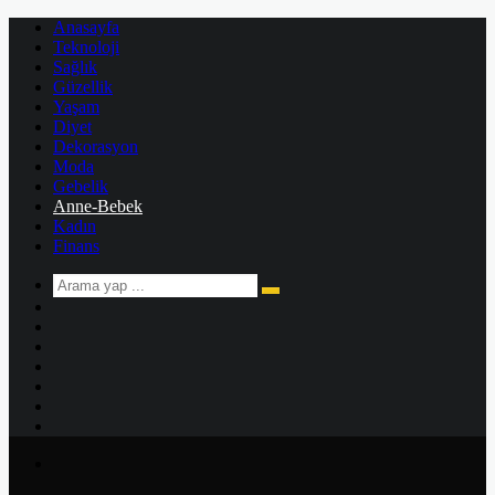
Anasayfa
Teknoloji
Sağlık
Güzellik
Yaşam
Diyet
Dekorasyon
Moda
Gebelik
Anne-Bebek
Kadın
Finans
Arama
Kenar
yap
Bölmesi
Rastgele
...
Makale
Kayıt
Ol
Instagram
YouTube
Twitter
Facebook
Menü