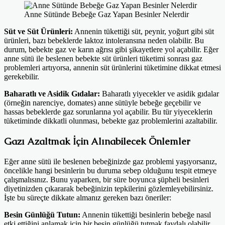
Anne Sütünde Bebeğe Gaz Yapan Besinler Nelerdir
Süt ve Süt Ürünleri:
Annenin tükettiği süt, peynir, yoğurt gibi süt
ürünleri, bazı bebeklerde laktoz intoleransına neden olabilir. Bu
durum, bebekte gaz ve karın ağrısı gibi şikayetlere yol açabilir. Eğer
anne sütü ile beslenen bebekte süt ürünleri tüketimi sonrası gaz
problemleri artıyorsa, annenin süt ürünlerini tüketimine dikkat etmesi
gerekebilir.
Baharatlı ve Asidik Gıdalar:
Baharatlı yiyecekler ve asidik gıdalar
(örneğin narenciye, domates) anne sütüyle bebeğe geçebilir ve
hassas bebeklerde gaz sorunlarına yol açabilir. Bu tür yiyeceklerin
tüketiminde dikkatli olunması, bebekte gaz problemlerini azaltabilir.
Gazı Azaltmak İçin Alınabilecek Önlemler
Eğer anne sütü ile beslenen bebeğinizde gaz problemi yaşıyorsanız,
öncelikle hangi besinlerin bu duruma sebep olduğunu tespit etmeye
çalışmalısınız. Bunu yaparken, bir süre boyunca şüpheli besinleri
diyetinizden çıkararak bebeğinizin tepkilerini gözlemleyebilirsiniz.
İşte bu süreçte dikkate almanız gereken bazı öneriler:
Besin Günlüğü Tutun:
Annenin tükettiği besinlerin bebeğe nasıl
etki ettiğini anlamak için bir besin günlüğü tutmak faydalı olabilir.