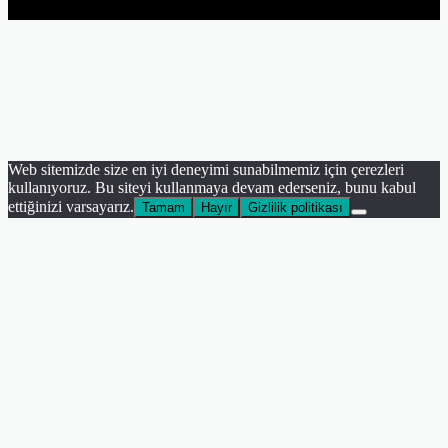
Instagram
Facebook
Twitter
WhatsApp
Telegram
Viber
Başa
dön
tuşu
Web sitemizde size en iyi deneyimi sunabilmemiz için çerezleri
kullanıyoruz. Bu siteyi kullanmaya devam ederseniz, bunu kabul
ettiğinizi varsayarız.
Tamam
Hayır
Gizlilik politikası