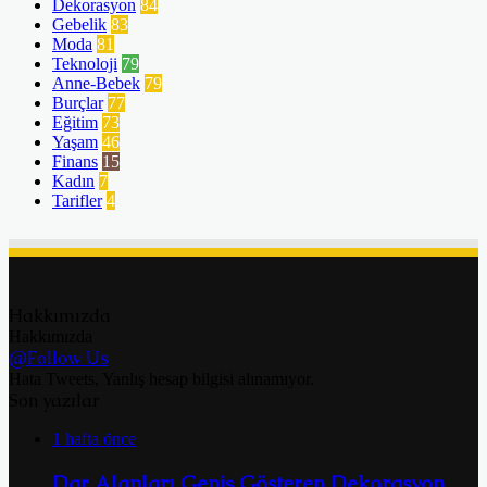
Dekorasyon
84
Gebelik
83
Moda
81
Teknoloji
79
Anne-Bebek
79
Burçlar
77
Eğitim
73
Yaşam
46
Finans
15
Kadın
7
Tarifler
4
Hakkımızda
Hakkımızda
@Follow Us
Hata Tweets, Yanlış hesap bilgisi alınamıyor.
Son yazılar
1 hafta önce
Dar Alanları Geniş Gösteren Dekorasyon