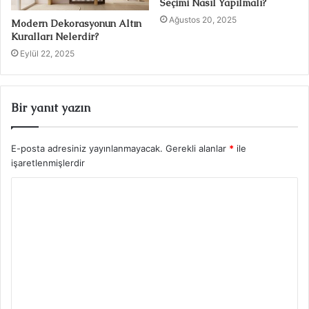
Seçimi Nasıl Yapılmalı?
Ağustos 20, 2025
Modern Dekorasyonun Altın
Kuralları Nelerdir?
Eylül 22, 2025
Bir yanıt yazın
E-posta adresiniz yayınlanmayacak.
Gerekli alanlar
*
ile
işaretlenmişlerdir
Y
o
r
u
m
*