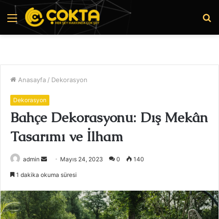
Menü
A
y
...
Anasayfa
/
Dekorasyon
Dekorasyon
Bahçe Dekorasyonu: Dış Mekân
Tasarımı ve İlham
Bir
admin
Mayıs 24, 2023
0
140
e-
1 dakika okuma süresi
posta
göndermek