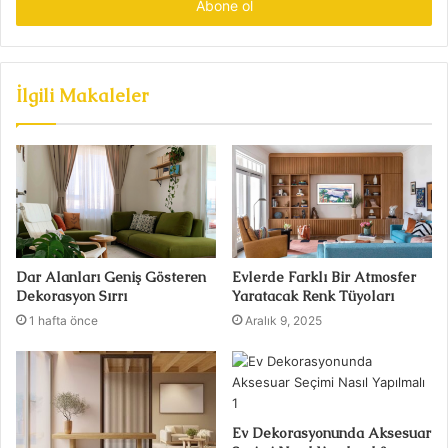
giriniz
İlgili Makaleler
Dar Alanları Geniş Gösteren
Evlerde Farklı Bir Atmosfer
Dekorasyon Sırrı
Yaratacak Renk Tüyoları
1 hafta önce
Aralık 9, 2025
Ev Dekorasyonunda Aksesuar