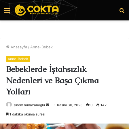
Menü
A
y
...
Anasayfa
/
Anne-Bebek
Anne-Bebek
Bebeklerde İştahsızlık
Nedenleri ve Başa Çıkma
Yolları
Bir
sinem ramazanoğlu
Kasım 30, 2023
0
142
e-
1 dakika okuma süresi
posta
göndermek