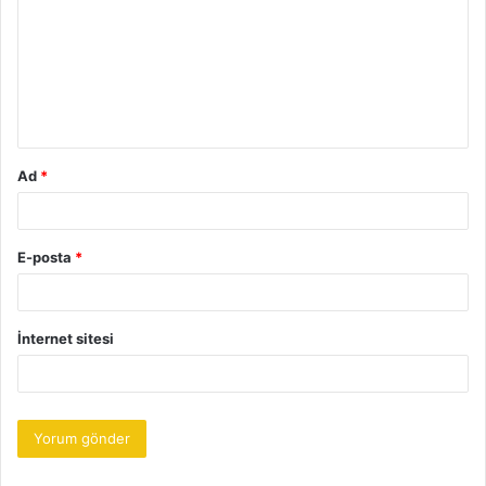
r
u
m
*
Ad
*
E-posta
*
İnternet sitesi