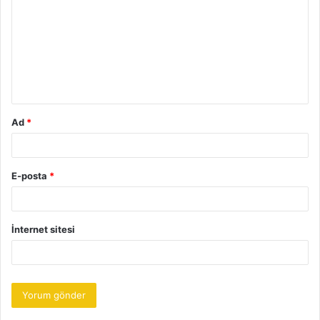
r
u
m
*
Ad
*
E-posta
*
İnternet sitesi