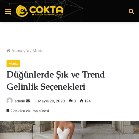
Menü
A
y
...
Anasayfa
/
Moda
Moda
Düğünlerde Şık ve Trend
Gelinlik Seçenekleri
Bir
admin
Mayıs 29, 2023
0
124
e-
2 dakika okuma süresi
posta
göndermek