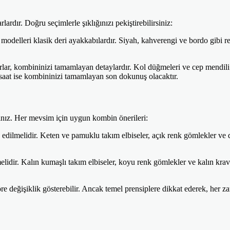
rdır. Doğru seçimlerle şıklığınızı pekiştirebilirsiniz:
odelleri klasik deri ayakkabılardır. Siyah, kahverengi ve bordo gibi ren
rlar, kombininizi tamamlayan detaylardır. Kol düğmeleri ve cep mendili
saat ise kombininizi tamamlayan son dokunuş olacaktır.
nız. Her mevsim için uygun kombin önerileri:
 edilmelidir. Keten ve pamuklu takım elbiseler, açık renk gömlekler ve d
lidir. Kalın kumaşlı takım elbiseler, koyu renk gömlekler ve kalın krava
re değişiklik gösterebilir. Ancak temel prensiplere dikkat ederek, her 