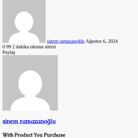
Bir
e-
posta
göndermek
sinem ramazanoğlu
Ağustos 6, 2024
0
99
2 dakika okuma süresi
Facebook
Twitter
LinkedIn
Tumblr
Pinterest
Reddit
VKontakte
Odnoklassniki
Pocket
Paylaş
Facebook
Twitter
LinkedIn
Tumblr
Pinterest
Reddit
VKontakte
Odnoklassniki
Pocket
E-
Yazdır
Posta
ile
paylaş
sinem ramazanoğlu
With Product You Purchase