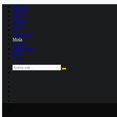
Anasayfa
Teknoloji
Sağlık
Güzellik
Yaşam
Diyet
Dekorasyon
Moda
Gebelik
Anne-Bebek
Kadın
Finans
Arama
Kenar
yap
Bölmesi
Rastgele
...
Makale
Kayıt
Ol
Instagram
YouTube
Twitter
Facebook
Menü