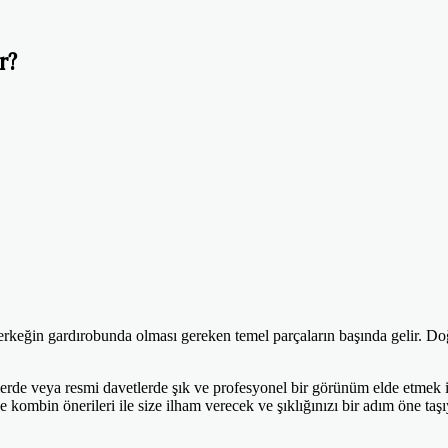
r?
rkeğin gardırobunda olması gereken temel parçaların başında gelir. Doğr
nlerde veya resmi davetlerde şık ve profesyonel bir görünüm elde etme
e kombin önerileri ile size ilham verecek ve şıklığınızı bir adım öne taş