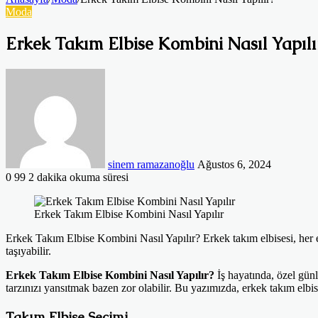
Moda
Erkek Takım Elbise Kombini Nasıl Yapılı
Bir
e-
posta
göndermek
sinem ramazanoğlu
Ağustos 6, 2024
0
99
2 dakika okuma süresi
Facebook
Twitter
LinkedIn
Tumblr
Pinterest
Reddit
VKontakte
Odnoklassniki
Pocket
Erkek Takım Elbise Kombini Nasıl Yapılır
Erkek Takım Elbise Kombini Nasıl Yapılır? Erkek takım elbisesi, her e
taşıyabilir.
Erkek Takım Elbise Kombini Nasıl Yapılır?
İş hayatında, özel gü
tarzınızı yansıtmak bazen zor olabilir. Bu yazımızda, erkek takım elbis
Takım Elbise Seçimi