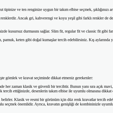
ipinize ve ten renginize uygun bir takım elbise seçmek, şıklığınızı artı
 renklerdir. Ancak gri, kahverengi ve koyu yeşil gibi farklı renkler de 
e kusursuz durmasını sağlar. Slim fit, regular fit ve classic fit gibi fa
, pamuk, keten gibi doğal kumaşlar tercih edebilirsiniz. Kış aylarında
İşte gömlek ve kravat seçiminde dikkat etmeniz gerekenler:
e her zaman klasik ve güvenli bir tercihtir. Bunun yanı sıra açık mavi,
k tercih ettiğinizde, desenlerin takım elbise ile uyumlu olmasına dikkat 
belirler. Klasik ve resmi bir görünüm için düz renk kravatlar tercih ed
mlu seçmek önemlidir. Ayrıca, kravatın genişliği de kombininizle uyumlu