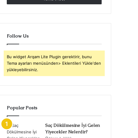
Follow Us
Bu widget Arqam Lite Plugin gerektirir, bunu
Tema ayarları menüsünden> Eklentileri Yükle'den
yükleyebilirsiniz.
Popular Posts
Saç Dökülmesine İyi Gelen
Yiyecekler Nelerdir?