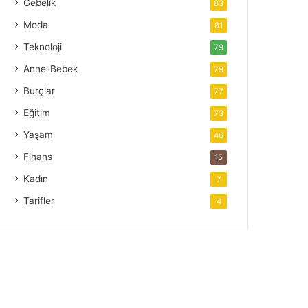
Gebelik
83
Moda
81
Teknoloji
79
Anne-Bebek
79
Burçlar
77
Eğitim
73
Yaşam
46
Finans
15
Kadın
7
Tarifler
4