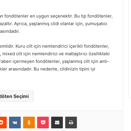
olan fondötenler en uygun seçenektir. Bu tip fondötenler,
azaltır. Ayrıca, yaşlanmış cildi olanlar için, yumuşatıcı
asındadır.
lidir. Kuru cilt için nemlendirici içerikli fondötenler,
r, mixed cilt için nemlendirici ve matlaştırıcı özellikteki
paraben içermeyen fondötenler, yaşlanmış cilt için anti-
r arasındadır. Bu nedenle, cildinizin tipini iyi
döten Seçimi
erest
Reddit
VKontakte
Odnoklassniki
Pocket
E-Posta ile paylaş
Yazdır