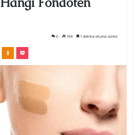
e Hangi Fondöten
0
164
1 dakika okuma süresi
VKontakte
Odnoklassniki
Pocket