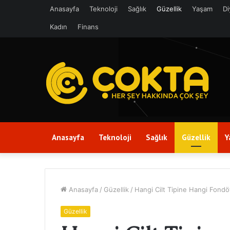
Anasayfa
Teknoloji
Sağlık
Güzellik
Yaşam
Di
Kadın
Finans
Anasayfa
Teknoloji
Sağlık
Güzellik
Y
Anasayfa
/
Güzellik
/
Hangi Cilt Tipine Hangi Fon
Güzellik