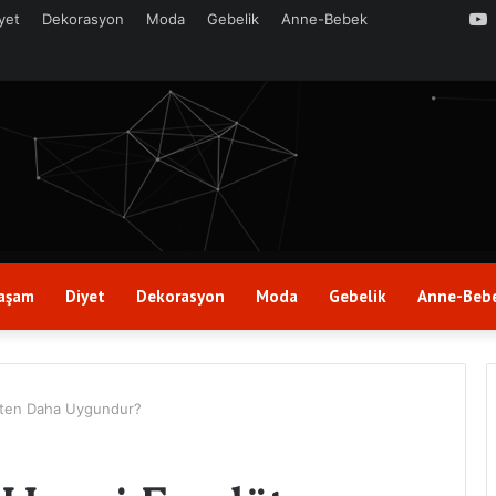
yet
Dekorasyon
Moda
Gebelik
Anne-Bebek
aşam
Diyet
Dekorasyon
Moda
Gebelik
Anne-Beb
döten Daha Uygundur?