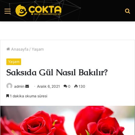
Menü
A
y
...
Anasayfa
/
Yaşam
Yaşam
Saksıda Gül Nasıl Bakılır?
Bir
admin
Aralık 6, 2021
0
130
e-
1 dakika okuma süresi
posta
göndermek