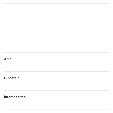
Y
o
r
u
m
*
Ad
*
E-posta
*
İnternet sitesi