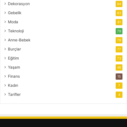
Dekorasyon
84
Gebelik
83
Moda
81
Teknoloji
79
Anne-Bebek
79
Burçlar
77
Eğitim
73
Yaşam
46
Finans
15
Kadın
7
Tarifler
4