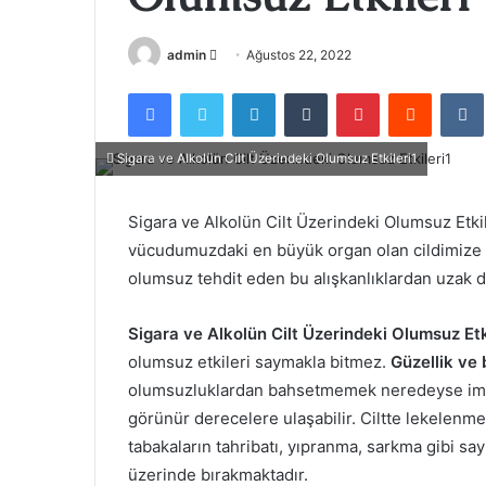
Bir
admin
Ağustos 22, 2022
e-
Facebook
Twitter
LinkedIn
Tumblr
Pinterest
Reddit
posta
göndermek
Sigara ve Alkolün Cilt Üzerindeki Olumsuz Etkileri1
Sigara ve Alkolün Cilt Üzerindeki Olumsuz Etkil
vücudumuzdaki en büyük organ olan cildimize de
olumsuz tehdit eden bu alışkanlıklardan uzak 
Sigara ve Alkolün Cilt Üzerindeki Olumsuz Etk
olumsuz etkileri saymakla bitmez.
Güzellik ve 
olumsuzluklardan bahsetmemek neredeyse imkansı
görünür derecelere ulaşabilir. Ciltte lekelenme, k
tabakaların tahribatı, yıpranma, sarkma gibi sayıs
üzerinde bırakmaktadır.