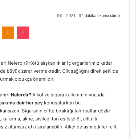
0
121
1 dakika okuma süresi
VKontakte
Odnoklassniki
Pocket
eri Nelerdir? Kötü alışkanlıklar iç organlarımız kadar
 büyük zarar vermektedir. Cilt sağlığını direk şekilde
durmak oldukça önemlidir.
ileri Nelerdir?
Alkol ve sigara kullanımın vücuda
bakıma dair her şey
konuşulurken bu
zdır. Sigaranın ciltte bıraktığı tahribatlar gözle
ararma, akne, sivilce, ton eşitsizliği, cilt altı
ız olumsuz etki sıralanabilir. Alkol de aynı etkileri cilt