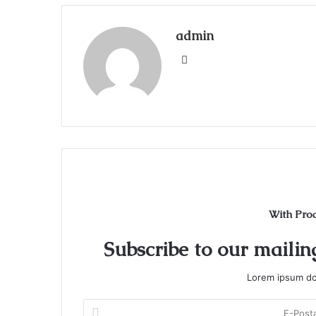
admin
Web
sitesi
With Pro
Subscribe to our mailing
Lorem ipsum dol
E-