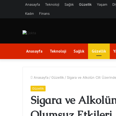
Anasayfa
Teknoloji
Sağlık
Güzellik
Yaşam
Di
Kadın
Finans
Anasayfa
Teknoloji
Sağlık
Güzellik
Y
Anasayfa
/
Güzellik
/
Sigara ve Alkolün Cilt Üzerinde
Güzellik
Sigara ve Alkolün
Olumsuz Etkileri