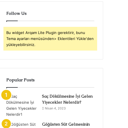
Follow Us
Bu widget Arqam Lite Plugin gerektirir, bunu
Tema ayarları menüsünden> Eklentileri Yükle'den
yükleyebilirsiniz.
Popular Posts
Saç Dökülmesine İyi Gelen
Yiyecekler Nelerdir?
Nisan 4, 2023
Göğüsten Süt Gelmesinin