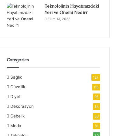
Teknolojinin Hayatımızdaki
Yeri ve Önemi Nedir?
Ekim 13, 2023
Categories
Sağlık
127
Güzellik
115
Diyet
95
Dekorasyon
84
Gebelik
83
Moda
81
Teknoloji
79