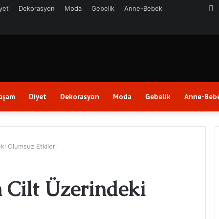
Y
yet
Dekorasyon
Moda
Gebelik
Anne-Bebek
aşam
Diyet
Dekorasyon
Moda
Gebelik
Anne-Beb
ki Olumsuz Etkileri
 Cilt Üzerindeki