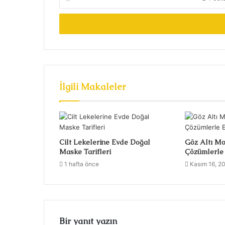
Posta
adresinizi
giriniz
İlgili Makaleler
Cilt Lekelerine Evde Doğal
Göz Altı Mo
Maske Tarifleri
Çözümlerle 
1 hafta önce
Kasım 16, 2
Bir yanıt yazın