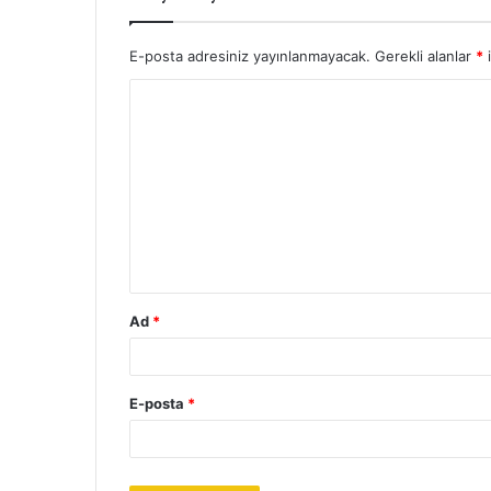
E-posta adresiniz yayınlanmayacak.
Gerekli alanlar
*
i
Y
o
r
u
m
*
Ad
*
E-posta
*