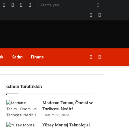
ouTube
Instagram
Kayıt
Rastgele
Kenar
Arama
Ol
Makale
Bölmesi
Facebook
Twitter
yap
...
Kayıt
Kenar
ek
Kadın
Finans
Ol
Bölmesi
admin Tarafından
Modanın Tanımı, Önemi ve
Tarihçesi Nedir?
Kasım 28, 2023
Yüzey Montaj Teknolojisi