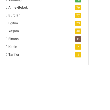
Anne-Bebek
79
Burçlar
77
Eğitim
73
Yaşam
46
Finans
15
Kadın
7
Tarifler
4