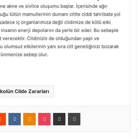
ne akne ve sivilce oluşumu başlar. İçerisinde ağır
uğu tütün mamullerinin dumanı ciltte ciddi tahribata yol
adece iç organlarımıza değil cildimize de kötü etki
r insanın enerji depolarını da yerle bir eder. Bu sebeple
verecektir. Cildinizin de olduğundan yaşlı ve
olumsuz etkilerinin yanı sıra cilt genetiğinizi bozarak
örünmenize sebep olur.
kolün Cilde Zararları
erest
Reddit
VKontakte
Odnoklassniki
Pocket
E-Posta ile paylaş
Yazdır