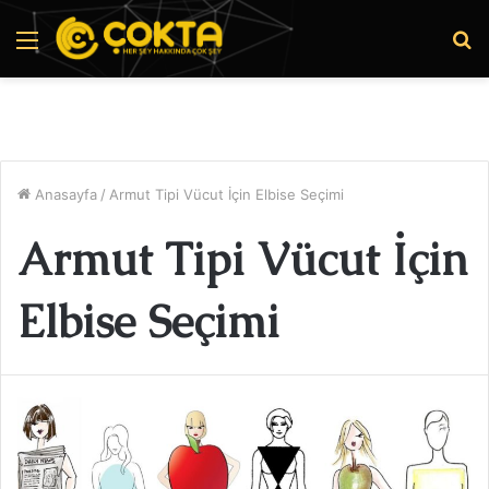
Menü
A
y
...
Anasayfa
/
Armut Tipi Vücut İçin Elbise Seçimi
Armut Tipi Vücut İçin
Elbise Seçimi