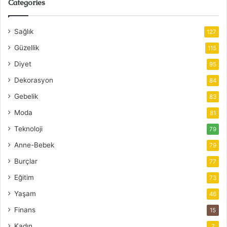
Categories
Sağlık
127
Güzellik
115
Diyet
95
Dekorasyon
84
Gebelik
83
Moda
81
Teknoloji
79
Anne-Bebek
79
Burçlar
77
Eğitim
73
Yaşam
46
Finans
15
Kadın
7