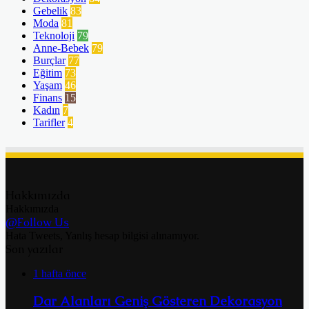
Gebelik
83
Moda
81
Teknoloji
79
Anne-Bebek
79
Burçlar
77
Eğitim
73
Yaşam
46
Finans
15
Kadın
7
Tarifler
4
Hakkımızda
Hakkımızda
@Follow Us
Hata Tweets, Yanlış hesap bilgisi alınamıyor.
Son yazılar
1 hafta önce
Dar Alanları Geniş Gösteren Dekorasyon