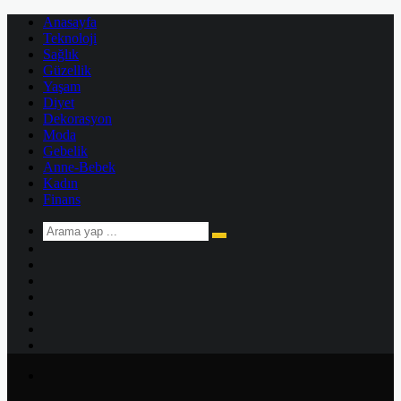
Anasayfa
Teknoloji
Sağlık
Güzellik
Yaşam
Diyet
Dekorasyon
Moda
Gebelik
Anne-Bebek
Kadın
Finans
Arama
Kenar
yap
Bölmesi
Rastgele
...
Makale
Kayıt
Ol
Instagram
YouTube
Twitter
Facebook
Menü