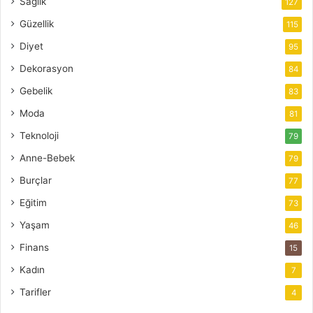
Sağlık
127
Güzellik
115
Diyet
95
Dekorasyon
84
Gebelik
83
Moda
81
Teknoloji
79
Anne-Bebek
79
Burçlar
77
Eğitim
73
Yaşam
46
Finans
15
Kadın
7
Tarifler
4