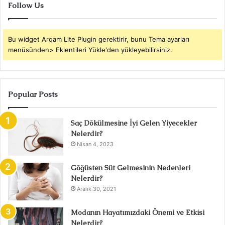
Follow Us
Bu widget Arqam Lite Plugin gerektirir, bunu Tema ayarları
menüsünden> Eklentileri Yükle'den yükleyebilirsiniz.
Popular Posts
Saç Dökülmesine İyi Gelen Yiyecekler
Nelerdir?
Nisan 4, 2023
Göğüsten Süt Gelmesinin Nedenleri
Nelerdir?
Aralık 30, 2021
Modanın Hayatımızdaki Önemi ve Etkisi
Nelerdir?