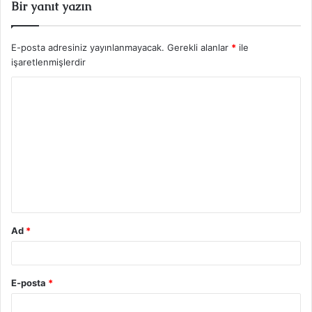
Bir yanıt yazın
E-posta adresiniz yayınlanmayacak.
Gerekli alanlar
*
ile
işaretlenmişlerdir
Y
o
r
u
m
*
Ad
*
E-posta
*