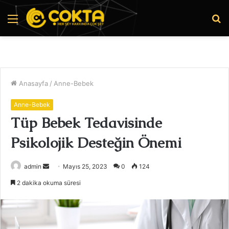
Menü
A
y
...
Anasayfa
/
Anne-Bebek
Anne-Bebek
Tüp Bebek Tedavisinde
Psikolojik Desteğin Önemi
Bir
admin
Mayıs 25, 2023
0
124
e-
2 dakika okuma süresi
posta
göndermek