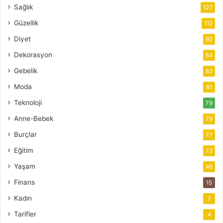
Sağlık
127
Güzellik
115
Diyet
95
Dekorasyon
84
Gebelik
83
Moda
81
Teknoloji
79
Anne-Bebek
79
Burçlar
77
Eğitim
73
Yaşam
46
Finans
15
Kadın
7
Tarifler
4