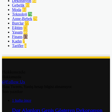
Dekorasyon
84
Gebelik
83
Moda
81
Teknoloji
79
Anne-Bebek
79
Burçlar
77
Eğitim
73
Yaşam
46
Finans
15
Kadın
7
Tarifler
4
Hakkımızda
Hakkımızda
@Follow Us
Hata Tweets, Yanlış hesap bilgisi alınamıyor.
Son yazılar
1 hafta önce
Dar Alanları Geniş Gösteren Dekorasyon