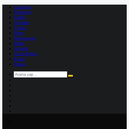
Anasayfa
Teknoloji
Sağlık
Güzellik
Yaşam
Diyet
Dekorasyon
Moda
Gebelik
Anne-Bebek
Kadın
Finans
Arama
Kenar
yap
Bölmesi
Rastgele
...
Makale
Kayıt
Ol
Instagram
YouTube
Twitter
Facebook
Menü