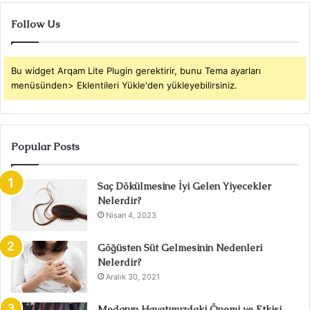
Follow Us
Bu widget Arqam Lite Plugin gerektirir, bunu Tema ayarları
menüsünden> Eklentileri Yükle'den yükleyebilirsiniz.
Popular Posts
Saç Dökülmesine İyi Gelen Yiyecekler
Nelerdir?
Nisan 4, 2023
Göğüsten Süt Gelmesinin Nedenleri
Nelerdir?
Aralık 30, 2021
Modanın Hayatımızdaki Önemi ve Etkisi