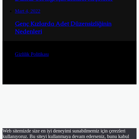
Mart 4, 2022
Genç Kızlarda Adet Düzensizliğinin
Nedenleri
© Telif Hakkı 2026, Tüm Hakları Saklıdır
Gizlilik Politikası
Facebook
Twitter
YouTube
Instagram
Facebook
Twitter
WhatsApp
Telegram
Viber
Başa
dön
tuşu
Web sitemizde size en iyi deneyimi sunabilmemiz için çerezleri
kullanıyoruz. Bu siteyi kullanmaya devam ederseniz, bunu kabul