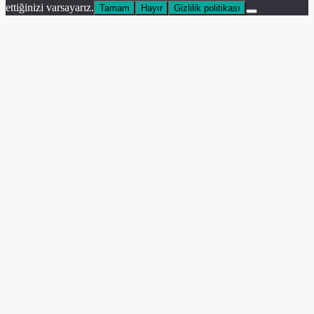
ettiğinizi varsayarız.
Tamam
Hayır
Gizlilik politikası