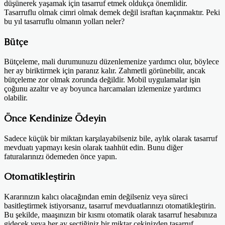
düşünerek yaşamak için tasarruf etmek oldukça önemlidir.
Tasarruflu olmak cimri olmak demek değil israftan kaçınmaktır. Peki
bu yıl tasarruflu olmanın yolları neler?
Bütçe
Bütçeleme, mali durumunuzu düzenlemenize yardımcı olur, böylece
her ay biriktirmek için paranız kalır. Zahmetli görünebilir, ancak
bütçeleme zor olmak zorunda değildir. Mobil uygulamalar işin
çoğunu azaltır ve ay boyunca harcamaları izlemenize yardımcı
olabilir.
Önce Kendinize Ödeyin
Sadece küçük bir miktarı karşılayabilseniz bile, aylık olarak tasarruf
mevduatı yapmayı kesin olarak taahhüt edin. Bunu diğer
faturalarınızı ödemeden önce yapın.
Otomatikleştirin
Kararınızın kalıcı olacağından emin değilseniz veya süreci
basitleştirmek istiyorsanız, tasarruf mevduatlarınızı otomatikleştirin.
Bu şekilde, maaşınızın bir kısmı otomatik olarak tasarruf hesabınıza
gidecek veya her ay seçtiğiniz bir miktar çekinizden tasarruf