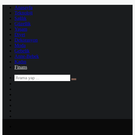
Anasayfa
Teknoloji
Sağlık
Güzellik
Yaşam
Diyet
Dekorasyon
Moda
Gebelik
Anne-Bebek
Kadın
Finans
Arama
Kenar
yap
Bölmesi
Rastgele
...
Makale
Kayıt
Ol
Instagram
YouTube
Twitter
Facebook
Menü