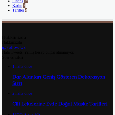
Finans
15
Kadın
7
Tarifler
4
Hakkımızda
Hakkımızda
@Follow Us
Hata Tweets, Yanlış hesap bilgisi alınamıyor.
Son yazılar
1 hafta önce
Dar Alanları Geniş Gösteren Dekorasyon
Sırrı
2 hafta önce
Cilt Lekelerine Evde Doğal Maske Tarifleri
Temmuz 7, 2026