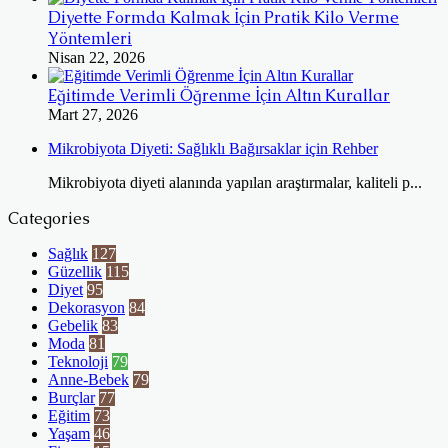
Diyette Formda Kalmak İçin Pratik Kilo Verme
Yöntemleri
Nisan 22, 2026
Eğitimde Verimli Öğrenme İçin Altın Kurallar
Mart 27, 2026
Mikrobiyota Diyeti: Sağlıklı Bağırsaklar için Rehber
Mikrobiyota diyeti alanında yapılan araştırmalar, kaliteli p...
Categories
Sağlık
127
Güzellik
115
Diyet
95
Dekorasyon
84
Gebelik
83
Moda
81
Teknoloji
79
Anne-Bebek
79
Burçlar
77
Eğitim
73
Yaşam
46