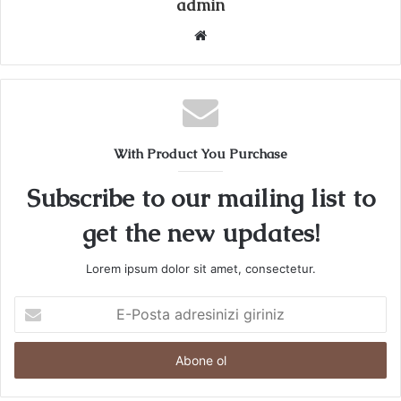
admin
Web
sitesi
With Product You Purchase
Subscribe to our mailing list to
get the new updates!
Lorem ipsum dolor sit amet, consectetur.
E-
Posta
adresinizi
giriniz