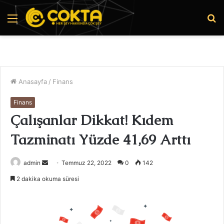
Menü
A
y
...
Anasayfa
/
Finans
Finans
Çalışanlar Dikkat! Kıdem
Tazminatı Yüzde 41,69 Arttı
Bir
admin
Temmuz 22, 2022
0
142
e-
2 dakika okuma süresi
posta
göndermek