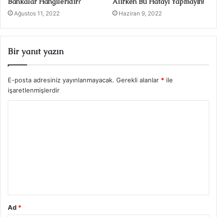
Bankalar Hangileridir?
Alırken Bu Hatayı Yapmayın!
Ağustos 11, 2022
Haziran 9, 2022
Bir yanıt yazın
E-posta adresiniz yayınlanmayacak.
Gerekli alanlar
*
ile
işaretlenmişlerdir
Y
o
r
u
m
*
Ad
*