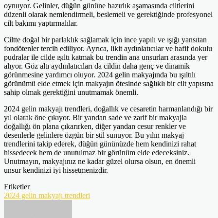
oynuyor. Gelinler, düğün gününe hazırlık aşamasında ciltlerini
düzenli olarak nemlendirmeli, beslemeli ve gerektiğinde profesyonel
cilt bakımı yaptırmalılar.
Ciltte doğal bir parlaklık sağlamak için ince yapılı ve ışığı yansıtan
fondötenler tercih ediliyor. Ayrıca, likit aydınlatıcılar ve hafif dokulu
pudralar ile cilde ışıltı katmak bu trendin ana unsurları arasında yer
alıyor. Göz altı aydınlatıcıları da cildin daha genç ve dinamik
görünmesine yardımcı oluyor. 2024 gelin makyajında bu ışıltılı
görünümü elde etmek için makyajın ötesinde sağlıklı bir cilt yapısına
sahip olmak gerektiğini unutmamak önemli.
2024 gelin makyajı trendleri, doğallık ve cesaretin harmanlandığı bir
yıl olarak öne çıkıyor. Bir yandan sade ve zarif bir makyajla
doğallığı ön plana çıkarırken, diğer yandan cesur renkler ve
desenlerle gelinlere özgün bir stil sunuyor. Bu yılın makyaj
trendlerini takip ederek, düğün gününüzde hem kendinizi rahat
hissedecek hem de unutulmaz bir görünüm elde edeceksiniz.
Unutmayın, makyajınız ne kadar güzel olursa olsun, en önemli
unsur kendinizi iyi hissetmenizdir.
Etiketler
2024 gelin makyajı trendleri
Bir
e-