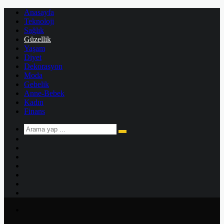
Anasayfa
Teknoloji
Sağlık
Güzellik
Yaşam
Diyet
Dekorasyon
Moda
Gebelik
Anne-Bebek
Kadın
Finans
Arama
Kenar
yap
Bölmesi
Rastgele
...
Makale
Kayıt
Ol
Instagram
YouTube
Twitter
Facebook
Menü