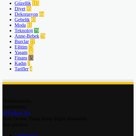
Güzellik
115
Diyet
95
Dekorasyon
84
Gebelik
83
Moda
81
Teknoloji
79
Anne-Bebek
79
Burçlar
77
Eğitim
73
Yaşam
46
Finans
15
Kadın
7
Tarifler
4
Hakkımızda
Hakkımızda
@Follow Us
Hata Tweets, Yanlış hesap bilgisi alınamıyor.
Son yazılar
1 hafta önce