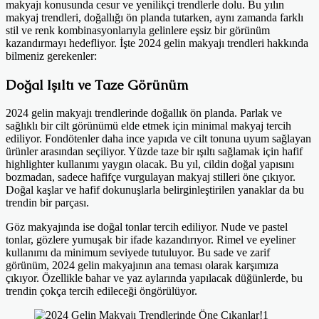
makyajı konusunda cesur ve yenilikçi trendlerle dolu. Bu yılın
makyaj trendleri, doğallığı ön planda tutarken, aynı zamanda farklı
stil ve renk kombinasyonlarıyla gelinlere eşsiz bir görünüm
kazandırmayı hedefliyor. İşte 2024 gelin makyajı trendleri hakkında
bilmeniz gerekenler:
Doğal Işıltı ve Taze Görünüm
2024 gelin makyajı trendlerinde doğallık ön planda. Parlak ve
sağlıklı bir cilt görünümü elde etmek için minimal makyaj tercih
ediliyor. Fondötenler daha ince yapıda ve cilt tonuna uyum sağlayan
ürünler arasından seçiliyor. Yüzde taze bir ışıltı sağlamak için hafif
highlighter kullanımı yaygın olacak. Bu yıl, cildin doğal yapısını
bozmadan, sadece hafifçe vurgulayan makyaj stilleri öne çıkıyor.
Doğal kaşlar ve hafif dokunuşlarla belirginleştirilen yanaklar da bu
trendin bir parçası.
Göz makyajında ise doğal tonlar tercih ediliyor. Nude ve pastel
tonlar, gözlere yumuşak bir ifade kazandırıyor. Rimel ve eyeliner
kullanımı da minimum seviyede tutuluyor. Bu sade ve zarif
görünüm, 2024 gelin makyajının ana teması olarak karşımıza
çıkıyor. Özellikle bahar ve yaz aylarında yapılacak düğünlerde, bu
trendin çokça tercih edileceği öngörülüyor.