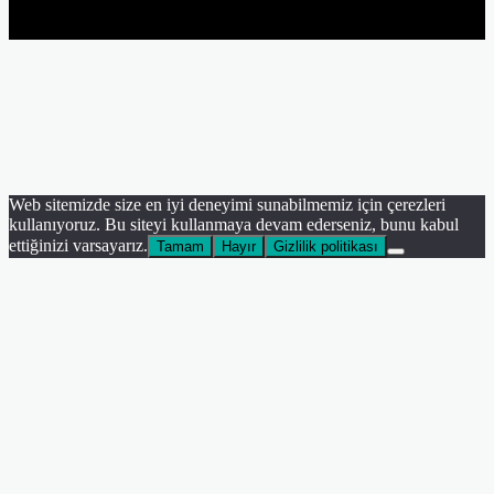
YouTube
Instagram
Facebook
Twitter
WhatsApp
Telegram
Viber
Başa
dön
tuşu
Web sitemizde size en iyi deneyimi sunabilmemiz için çerezleri
kullanıyoruz. Bu siteyi kullanmaya devam ederseniz, bunu kabul
ettiğinizi varsayarız.
Tamam
Hayır
Gizlilik politikası