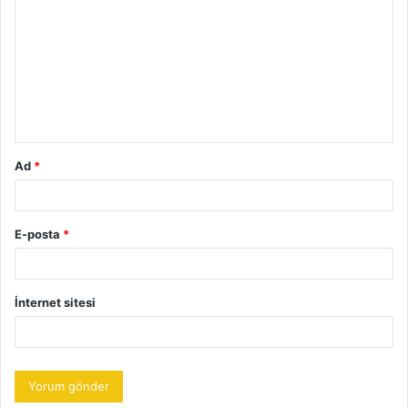
o
r
u
m
*
Ad
*
E-posta
*
İnternet sitesi