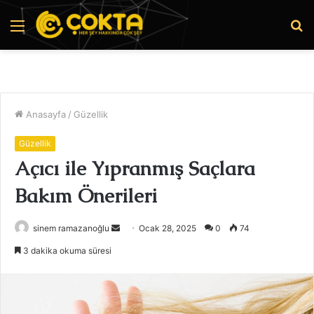
Menü
A
y
...
Anasayfa
/
Güzellik
Güzellik
Açıcı ile Yıpranmış Saçlara
Bakım Önerileri
Bir
sinem ramazanoğlu
Ocak 28, 2025
0
74
e-
3 dakika okuma süresi
posta
göndermek