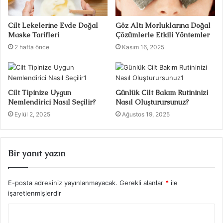
Cilt Lekelerine Evde Doğal
Göz Altı Morluklarına Doğal
Maske Tarifleri
Çözümlerle Etkili Yöntemler
2 hafta önce
Kasım 16, 2025
Cilt Tipinize Uygun
Günlük Cilt Bakım Rutininizi
Nemlendirici Nasıl Seçilir?
Nasıl Oluşturursunuz?
Eylül 2, 2025
Ağustos 19, 2025
Bir yanıt yazın
E-posta adresiniz yayınlanmayacak.
Gerekli alanlar
*
ile
işaretlenmişlerdir
Y