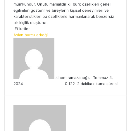
mümkündür. Unutulmamalıdır ki, burç özellikleri genel
eğilimleri gösterir ve bireylerin kişisel deneyimleri ve
karakteristikleri bu özelliklerle harmanlanarak benzersiz
bir kişilik oluşturur.
Etiketler
Aslan burcu erkeği
Bir
e-
posta
göndermek
sinem ramazanoğlu
Temmuz 4,
2024
0
122
2 dakika okuma süresi