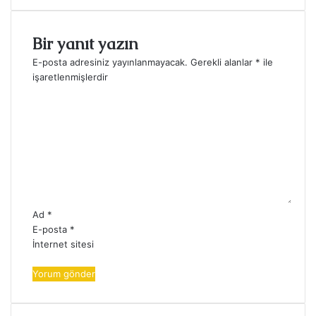
Bir yanıt yazın
E-posta adresiniz yayınlanmayacak.
Gerekli alanlar
*
ile
işaretlenmişlerdir
Y
o
r
u
m
*
Ad
*
E-posta
*
İnternet sitesi