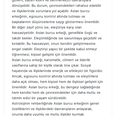
güveni, bazen kibirli ve benmerkezci davranışlara
dönüşebilir. Bu durum, çevresindekileri rahatsız edebilir
ve ilişkilerinde sorunlara yol açabilir. Aslan burcu
erkeğinin, egosunu kontrol altında tutması ve
başkalarının düşüncelerine saygı göstermesi önemlidir.
Bir diğer zayıf yönü ise, eleştiriye karşı olan
hassasiyetidir. Aslan burcu erkeği, genellikle övgü ve
takdir bekler. Eleştirildiğinde ise savunmaya geçebilir ve
kırılabilir. Bu hassasiyet, onun kendini geliştirmesine
engel olabilir. Eleştiriyi yapıcı bir şekilde kabul etmeyi
öğrenmesi, kişisel gelişimi için önemlidir.
Aslan burcu erkeği, karizmatik, cömert ve liderlik
vasıflarına sahip bir kişilik olarak öne çıkar. Sosyal
hayatında ve ilişkilerinde enerjik ve etkileyici bir figürdür.
Ancak, egosunu kontrol altında tutması ve eleştirilere
daha açık olması, hem kişisel hem de ilişkisel gelişimi için
önemlidir. Aslan burcu erkeği, bu dengeyi sağladığında
hem kendisi hem de çevresindekiler için daha mutlu ve
tatmin edici bir yaşam sürdürebilir.
Astrolojinin rehberliğinde Aslan burcu erkeğinin genel
özelliklerini ve ilişkilerdeki davranışlarını anlayarak,
onunla daha uyumlu ve mutlu ilişkiler kurmak