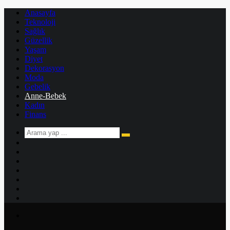
Anasayfa
Teknoloji
Sağlık
Güzellik
Yaşam
Diyet
Dekorasyon
Moda
Gebelik
Anne-Bebek
Kadın
Finans
Arama
Kenar
yap
Bölmesi
Rastgele
...
Makale
Kayıt
Ol
Instagram
YouTube
Twitter
Facebook
Menü