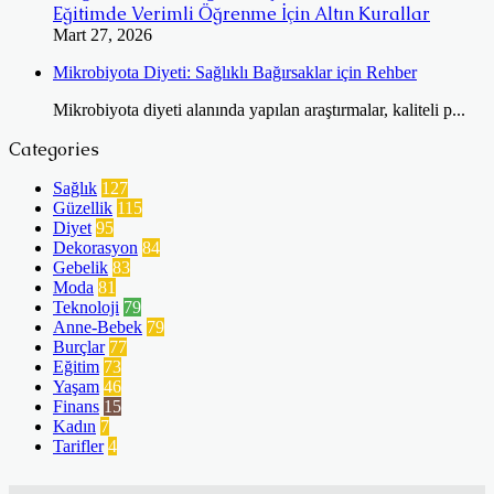
Eğitimde Verimli Öğrenme İçin Altın Kurallar
Mart 27, 2026
Mikrobiyota Diyeti: Sağlıklı Bağırsaklar için Rehber
Mikrobiyota diyeti alanında yapılan araştırmalar, kaliteli p...
Categories
Sağlık
127
Güzellik
115
Diyet
95
Dekorasyon
84
Gebelik
83
Moda
81
Teknoloji
79
Anne-Bebek
79
Burçlar
77
Eğitim
73
Yaşam
46
Finans
15
Kadın
7
Tarifler
4