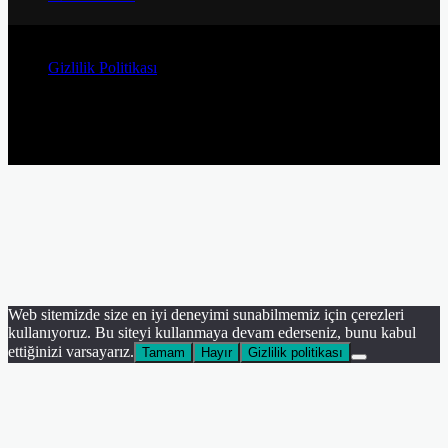
© Telif Hakkı 2026, Tüm Hakları Saklıdır
Gizlilik Politikası
Facebook
Twitter
YouTube
Instagram
Facebook
Twitter
WhatsApp
Telegram
Viber
Başa
dön
tuşu
Web sitemizde size en iyi deneyimi sunabilmemiz için çerezleri
kullanıyoruz. Bu siteyi kullanmaya devam ederseniz, bunu kabul
ettiğinizi varsayarız.
Tamam
Hayır
Gizlilik politikası