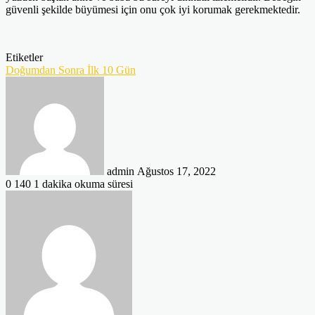
güvenli şekilde büyümesi için onu çok iyi korumak gerekmektedir.
Etiketler
Doğumdan Sonra İlk 10 Gün
Bir
e-
posta
göndermek
admin
Ağustos 17, 2022
0
140
1 dakika okuma süresi