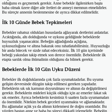
olduğunu es geçmemek gerekir. Anne bebekle ilgilenirken başta
baba olmak üzere diğer aile fertleri de anneyi memnun etmelidirler.
Bu süreçte annenin beslenmesine de ayrıca dikkat edilmelidir.
İlk 10 Günde Bebek Tepkimeleri
Bebekler rahatsız oldukları hususlarda ağlayarak dertlerini anlatırlar.
Acıktığında, altı dolduğunda ve uykusu geldiğinde bebeklerde
huysuzluk yaşanacaktır. Bebeğin ağladığında açlığına,
uykusuzluğuna ve altına bakarak onu rahatlatabilirsiniz. Huysuzluğu
bir anda bitecek ve sizde rahat edeceksiniz. İlk 10 gün içerisinde
bebeği yakından takip etmek son derece önemlidir. Bebeklerde ilk
etapta sarılık olma ihtimalinin olduğunu da bilmek gerekir.
Bebeklerde İlk 10 Gün Uyku Düzeni
Bebekler ilk doğduklarında çok fazla uyumaktadırlar. Bu uyuma
gelişim devresinde düzgün takip edilmesi gereken yapıdadır.
Bebeklerin sık sık karnının doyurulması ve altının da değiştirilmesi
gerekir. Bebeklerin mideleri küçük olduğu için az emerler fakat sık
sık emerler. Ayrıca bebeklerin kesintisiz 6 saatten fazla uyumamaları
da önemlidir. Nitekim bebek geceleri uyanmakta ve ağlamaktadır.
Bu ağlamalar açlık ya da altının kirlenmesi ile doğru orantılıdır. Bu
yüzden baştan anne ve baba bu süreyi dikkatli izlemelidir. Bebeğin