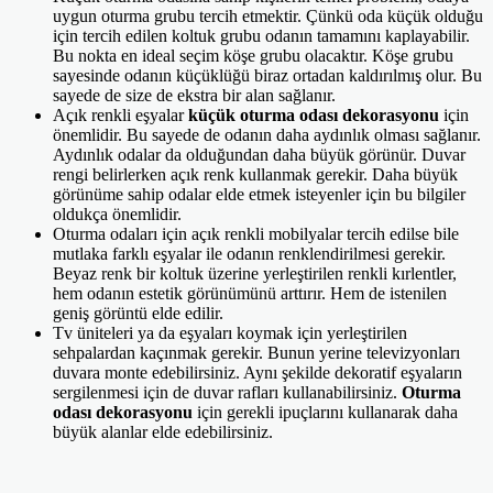
uygun oturma grubu tercih etmektir. Çünkü oda küçük olduğu
için tercih edilen koltuk grubu odanın tamamını kaplayabilir.
Bu nokta en ideal seçim köşe grubu olacaktır. Köşe grubu
sayesinde odanın küçüklüğü biraz ortadan kaldırılmış olur. Bu
sayede de size de ekstra bir alan sağlanır.
Açık renkli eşyalar
küçük oturma odası dekorasyonu
için
önemlidir. Bu sayede de odanın daha aydınlık olması sağlanır.
Aydınlık odalar da olduğundan daha büyük görünür. Duvar
rengi belirlerken açık renk kullanmak gerekir. Daha büyük
görünüme sahip odalar elde etmek isteyenler için bu bilgiler
oldukça önemlidir.
Oturma odaları için açık renkli mobilyalar tercih edilse bile
mutlaka farklı eşyalar ile odanın renklendirilmesi gerekir.
Beyaz renk bir koltuk üzerine yerleştirilen renkli kırlentler,
hem odanın estetik görünümünü arttırır. Hem de istenilen
geniş görüntü elde edilir.
Tv üniteleri ya da eşyaları koymak için yerleştirilen
sehpalardan kaçınmak gerekir. Bunun yerine televizyonları
duvara monte edebilirsiniz. Aynı şekilde dekoratif eşyaların
sergilenmesi için de duvar rafları kullanabilirsiniz.
Oturma
odası dekorasyonu
için gerekli ipuçlarını kullanarak daha
büyük alanlar elde edebilirsiniz.