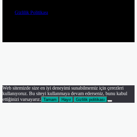
© Telif Hakkı 2026, Tüm Hakları Saklıdır
Gizlilik Politikası
Facebook
Twitter
YouTube
Instagram
Facebook
Twitter
WhatsApp
Telegram
Viber
Başa
dön
tuşu
Web sitemizde size en iyi deneyimi sunabilmemiz için çerezleri
kullanıyoruz. Bu siteyi kullanmaya devam ederseniz, bunu kabul
ettiğinizi varsayarız.
Tamam
Hayır
Gizlilik politikası