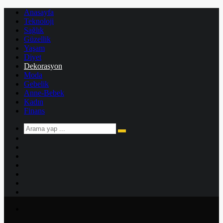
Anasayfa
Teknoloji
Sağlık
Güzellik
Yaşam
Diyet
Dekorasyon
Moda
Gebelik
Anne-Bebek
Kadın
Finans
Arama
Kenar
yap
Bölmesi
Rastgele
...
Makale
Kayıt
Ol
Instagram
YouTube
Twitter
Facebook
Menü