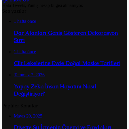
Hata Tweets, Yanlış hesap bilgisi alınamıyor.
Son yazılar
1 hafta önce
Dar Alanları Geniş Gösteren Dekorasyon
Sırrı
1 hafta önce
Cilt Lekelerine Evde Doğal Maske Tarifleri
Temmuz 7, 2026
Yapay Zeka İnsan Hayatını Nasıl
Değiştiriyor?
Popüler Konular
Mayıs 20, 2025
Diyette Su İçmenin Önemi ve Faydaları