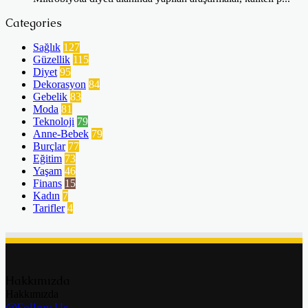
Categories
Sağlık
127
Güzellik
115
Diyet
95
Dekorasyon
84
Gebelik
83
Moda
81
Teknoloji
79
Anne-Bebek
79
Burçlar
77
Eğitim
73
Yaşam
46
Finans
15
Kadın
7
Tarifler
4
Hakkımızda
Hakkımızda
@Follow Us