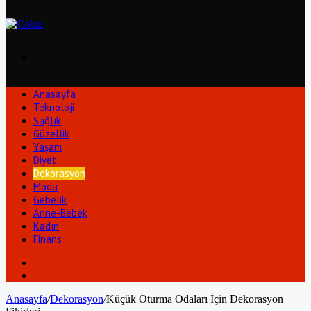
Arama
yap
...
Anasayfa
Teknoloji
Sağlık
Güzellik
Yaşam
Diyet
Dekorasyon
Moda
Gebelik
Anne-Bebek
Kadın
Finans
Kenar
Bölmesi
Kayıt
Ol
Anasayfa
/
Dekorasyon
/
Küçük Oturma Odaları İçin Dekorasyon