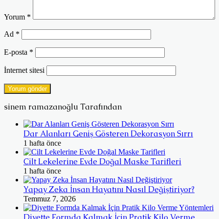
Yorum
*
Ad
*
E-posta
*
İnternet sitesi
sinem ramazanoğlu Tarafından
Dar Alanları Geniş Gösteren Dekorasyon Sırrı
1 hafta önce
Cilt Lekelerine Evde Doğal Maske Tarifleri
1 hafta önce
Yapay Zeka İnsan Hayatını Nasıl Değiştiriyor?
Temmuz 7, 2026
Diyette Formda Kalmak İçin Pratik Kilo Verme