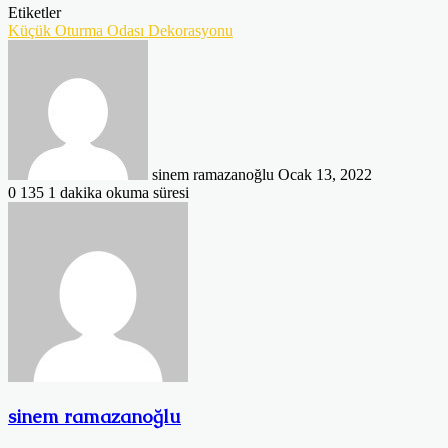
Etiketler
Küçük Oturma Odası Dekorasyonu
Bir
e-
posta
göndermek
sinem ramazanoğlu
Ocak 13, 2022
0
135
1 dakika okuma süresi
sinem ramazanoğlu