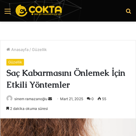
Menü
A
y
...
Anasayfa
/
Güzellik
Güzellik
Saç Kabarmasını Önlemek İçin
Etkili Yöntemler
Bir
sinem ramazanoğlu
Mart 21, 2025
0
55
e-
2 dakika okuma süresi
posta
göndermek