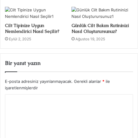
Cilt Tipinize Uygun
Günlük Cilt Bakım Rutininizi
Nemlendirici Nasıl Seçilir?
Nasıl Oluşturursunuz?
Eylül 2, 2025
Ağustos 19, 2025
Bir yanıt yazın
E-posta adresiniz yayınlanmayacak.
Gerekli alanlar
*
ile
işaretlenmişlerdir
Y
o
r
u
m