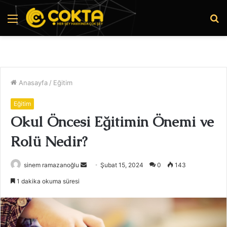
Menü
A
y
...
Anasayfa
/
Eğitim
Eğitim
Okul Öncesi Eğitimin Önemi ve
Rolü Nedir?
Bir
sinem ramazanoğlu
Şubat 15, 2024
0
143
e-
1 dakika okuma süresi
posta
göndermek