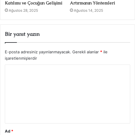
Katılımı ve Çocuğun Gelişimi
Artırmanın Yöntemleri
Ağustos 28, 2025
Ağustos 14, 2025
Bir yanıt yazın
E-posta adresiniz yayınlanmayacak.
Gerekli alanlar
*
ile
işaretlenmişlerdir
Y
o
r
u
m
*
Ad
*