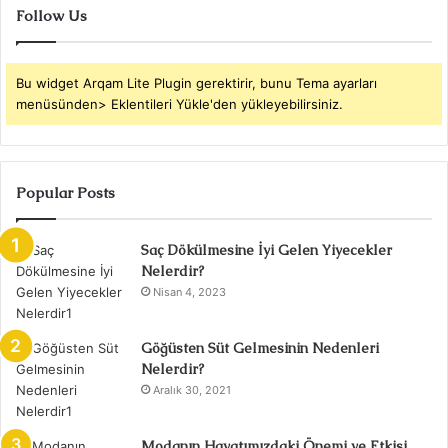
Follow Us
Bu widget Arqam Lite Plugin gerektirir, bunu Tema ayarları
menüsünden> Eklentileri Yükle'den yükleyebilirsiniz.
Popular Posts
Saç Dökülmesine İyi Gelen Yiyecekler
Nelerdir?
Nisan 4, 2023
Göğüsten Süt Gelmesinin Nedenleri
Nelerdir?
Aralık 30, 2021
Modanın Hayatımızdaki Önemi ve Etkisi