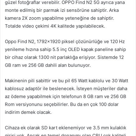
güzel fotoğraflar verebilir. OPPO Find N2 5G ayrıca yana
monte edilmiş bir parmak izi sensörüne sahiptir. Arka
kamera 2X zoom yapabilme yeteneğine de sahiptir.
Totalde video çekimi 4K kalitede yapılabilecek.
Oppo Find N2, 1792×1920 piksel çözünürlüğe ve 120 Hz
yenileme hızına sahip 5.5 inç OLED kapak paneline sahip
bir cihaz olarak 1300 nit parlaklığa erişiyor. Sistemde 12
GB ram ve 256 GB dahili alan bulunuyor.
Makinenin pili sabittir ve bu pil 65 Watt kablolu ve 30 Watt
kablosuz adaptör ile beslenecek. İsteyen müşteriler daha
az ödeme yapabilmek için telefonun 8 GB ram ve 256 GB
Rom versiyonunu seçebilirler. Bu da en çok 100 dolar
indirim demek olacak.
Cihaza ek olarak SD kart eklenemiyor ve 3.5 mm kulaklık
girişi yok. Ancak en temel donanımı olan CPU çok kaliteli