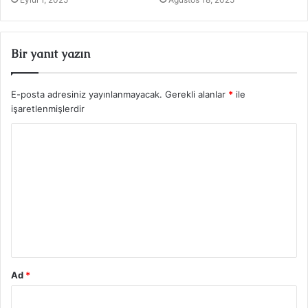
Bir yanıt yazın
E-posta adresiniz yayınlanmayacak.
Gerekli alanlar
*
ile
işaretlenmişlerdir
Y
o
r
u
m
*
Ad
*