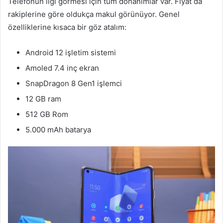
Telefonun ilgi görmesi için tüm donanımlar var. Fiyat da
rakiplerine göre oldukça makul görünüyor. Genel
özelliklerine kısaca bir göz atalım:
Android 12 işletim sistemi
Amoled 7.4 inç ekran
SnapDragon 8 Gen1 işlemci
12 GB ram
512 GB Rom
5.000 mAh batarya