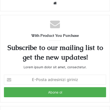
Web
sitesi
With Product You Purchase
Subscribe to our mailing list to
get the new updates!
Lorem ipsum dolor sit amet, consectetur.
E-
Posta
adresinizi
giriniz