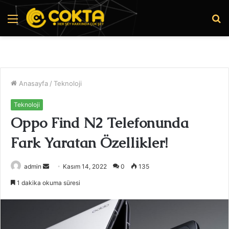
Menü
A
y
...
Anasayfa
/
Teknoloji
Teknoloji
Oppo Find N2 Telefonunda
Fark Yaratan Özellikler!
Bir
admin
Kasım 14, 2022
0
135
e-
1 dakika okuma süresi
posta
göndermek