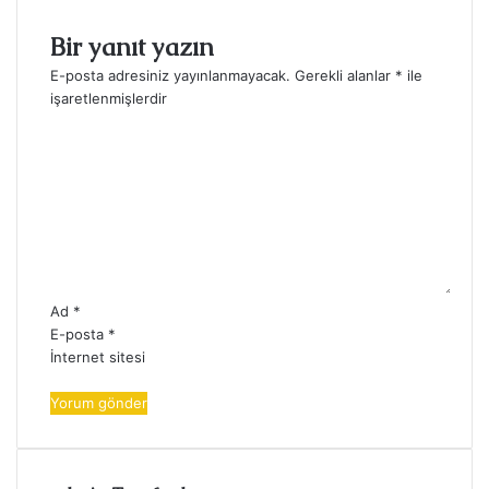
Bir yanıt yazın
E-posta adresiniz yayınlanmayacak.
Gerekli alanlar
*
ile
işaretlenmişlerdir
Y
o
r
u
m
*
Ad
*
E-posta
*
İnternet sitesi