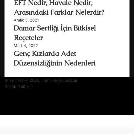
EFT Nedir, Havale Nedir,
Arasındaki Farklar Nelerdir?
Aralık 3, 2021
Damar Sertliği İçin Bitkisel
Reçeteler
Mart 4, 2022
Genç Kızlarda Adet
Düzensizliğinin Nedenleri
© Telif Hakkı 2026, Tüm Hakları Saklıdır
Gizlilik Politikası
Facebook
Twitter
YouTube
Instagram
Facebook
Twitter
WhatsApp
Telegram
Viber
Başa
dön