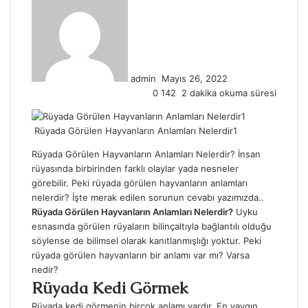
e-
posta
göndermek
admin
Mayıs 26, 2022
0
142
2 dakika okuma süresi
Rüyada Görülen Hayvanların Anlamları Nelerdir1
Rüyada Görülen Hayvanların Anlamları Nelerdir? İnsan
rüyasında birbirinden farklı olaylar yada nesneler
görebilir. Peki rüyada görülen hayvanların anlamları
nelerdir? İşte merak edilen sorunun cevabı yazımızda..
Rüyada Görülen Hayvanların Anlamları Nelerdir?
Uyku
esnasında görülen rüyaların bilinçaltıyla bağlantılı olduğu
söylense de bilimsel olarak kanıtlanmışlığı yoktur. Peki
rüyada görülen hayvanların bir anlamı var mı? Varsa
nedir?
Rüyada Kedi Görmek
Rüyada kedi görmenin birçok anlamı vardır. En yaygın