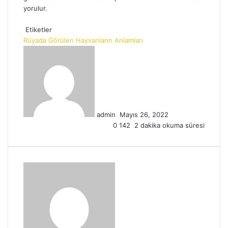
yorulur.
Etiketler
Rüyada Görülen Hayvanların Anlamları
Bir
e-
posta
göndermek
admin
Mayıs 26, 2022
0
142
2 dakika okuma süresi