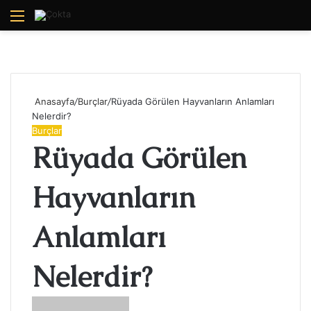
Menü
A
y
...
Anasayfa
/
Burçlar
/
Rüyada Görülen Hayvanların Anlamları
Nelerdir?
Burçlar
Rüyada Görülen
Hayvanların
Anlamları
Nelerdir?
Bir