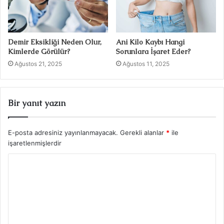
Demir Eksikliği Neden Olur,
Ani Kilo Kaybı Hangi
Kimlerde Görülür?
Sorunlara İşaret Eder?
Ağustos 21, 2025
Ağustos 11, 2025
Bir yanıt yazın
E-posta adresiniz yayınlanmayacak.
Gerekli alanlar
*
ile
işaretlenmişlerdir
Y
o
r
u
m