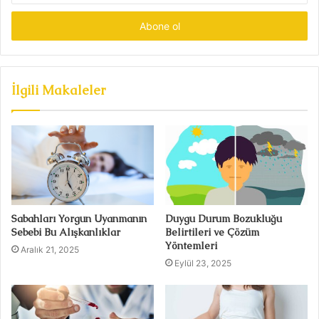
adresinizi
giriniz
İlgili Makaleler
Sabahları Yorgun Uyanmanın
Duygu Durum Bozukluğu
Sebebi Bu Alışkanlıklar
Belirtileri ve Çözüm
Yöntemleri
Aralık 21, 2025
Eylül 23, 2025