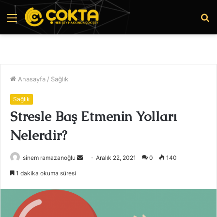
Menü
A
y
...
Anasayfa
/
Sağlık
Sağlık
Stresle Baş Etmenin Yolları
Nelerdir?
Bir
sinem ramazanoğlu
Aralık 22, 2021
0
140
e-
1 dakika okuma süresi
posta
göndermek