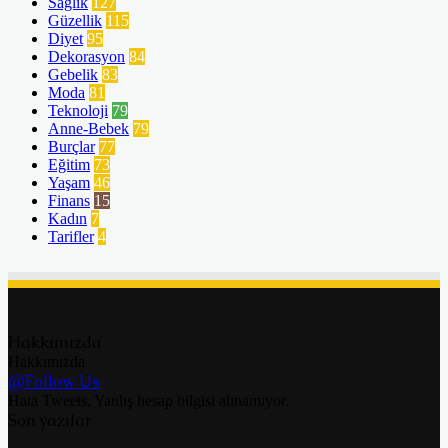
Sağlık
127
Güzellik
115
Diyet
95
Dekorasyon
84
Gebelik
83
Moda
81
Teknoloji
79
Anne-Bebek
79
Burçlar
77
Eğitim
73
Yaşam
46
Finans
15
Kadın
7
Tarifler
4
Hakkımızda
Hakkımızda
@Follow Us
Hata Tweets, Yanlış hesap bilgisi alınamıyor.
Son yazılar