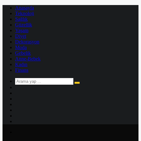
Anasayfa
Teknoloji
Sağlık
Güzellik
Yaşam
Diyet
Dekorasyon
Moda
Gebelik
Anne-Bebek
Kadın
Finans
Arama
Kenar
yap
Bölmesi
Rastgele
...
Makale
Kayıt
Ol
Instagram
YouTube
Twitter
Facebook
Menü