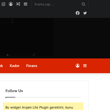
YouTube
Instagram
Kayıt
Rastgele
Kenar
Arama
Ol
Makale
Bölmesi
Facebook
yap
Twitter
...
Kayıt
Kenar
ek
Kadın
Finans
Ol
Bölmesi
Follow Us
Bu widget Arqam Lite Plugin gerektirir, bunu