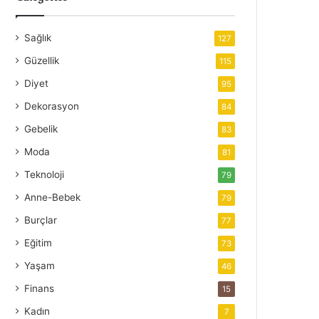
Sağlık
127
Güzellik
115
Diyet
95
Dekorasyon
84
Gebelik
83
Moda
81
Teknoloji
79
Anne-Bebek
79
Burçlar
77
Eğitim
73
Yaşam
46
Finans
15
Kadın
7