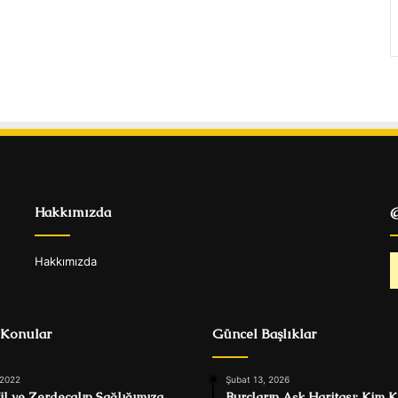
Hakkımızda
@
Hakkımızda
 Konular
Güncel Başlıklar
 2022
Şubat 13, 2026
il ve Zerdeçalın Sağlığımıza
Burçların Aşk Haritası: Kim K