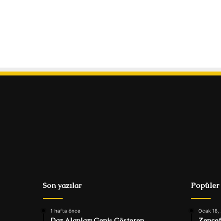
Son yazılar
Popüler
1 hafta önce
Ocak 18,
Dar Alanları Geniş Gösteren
Zencef