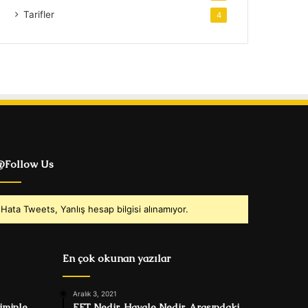
Tarifler
4
Follow Us
Hata Tweets, Yanlış hesap bilgisi alınamıyor.
En çok okunan yazılar
Aralık 3, 2021
iminle
EFT Nedir, Havale Nedir, Arasındaki