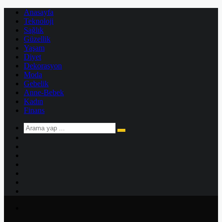
Anasayfa
Teknoloji
Sağlık
Güzellik
Yaşam
Diyet
Dekorasyon
Moda
Gebelik
Anne-Bebek
Kadın
Finans
Arama
Kenar
yap
Bölmesi
Rastgele
...
Makale
Kayıt
Ol
Instagram
YouTube
Twitter
Facebook
Menü