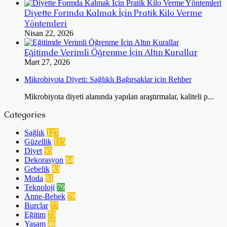
Diyette Formda Kalmak İçin Pratik Kilo Verme
Yöntemleri
Nisan 22, 2026
Eğitimde Verimli Öğrenme İçin Altın Kurallar
Mart 27, 2026
Mikrobiyota Diyeti: Sağlıklı Bağırsaklar için Rehber
Mikrobiyota diyeti alanında yapılan araştırmalar, kaliteli p...
Categories
Sağlık
127
Güzellik
115
Diyet
95
Dekorasyon
84
Gebelik
83
Moda
81
Teknoloji
79
Anne-Bebek
79
Burçlar
77
Eğitim
73
Yaşam
46