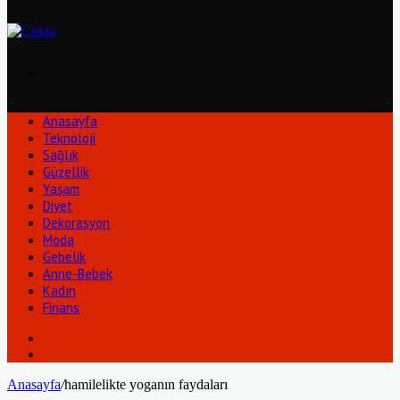
Arama
yap
...
Anasayfa
Teknoloji
Sağlık
Güzellik
Yaşam
Diyet
Dekorasyon
Moda
Gebelik
Anne-Bebek
Kadın
Finans
Kenar
Bölmesi
Kayıt
Ol
Anasayfa
/
hamilelikte yoganın faydaları