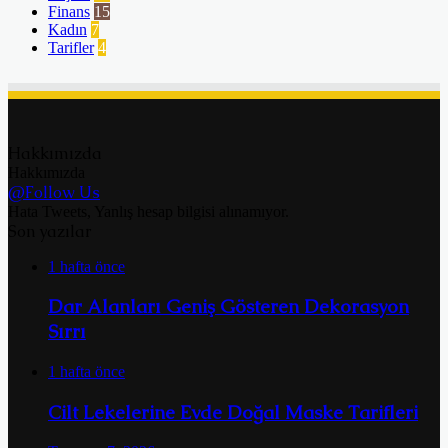
Finans
15
Kadın
7
Tarifler
4
Hakkımızda
Hakkımızda
@Follow Us
Hata Tweets, Yanlış hesap bilgisi alınamıyor.
Son yazılar
1 hafta önce
Dar Alanları Geniş Gösteren Dekorasyon
Sırrı
1 hafta önce
Cilt Lekelerine Evde Doğal Maske Tarifleri