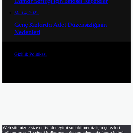
Damar Sertliği İçin Bitkisel Reçeteler
Mart 4, 2022
Genç Kızlarda Adet Düzensizliğinin
Nedenleri
© Telif Hakkı 2026, Tüm Hakları Saklıdır
Gizlilik Politikası
Facebook
Twitter
YouTube
Instagram
Başa
dön
tuşu
Web sitemizde size en iyi deneyimi sunabilmemiz için çerezleri
kullanıyoruz. Bu siteyi kullanmaya devam ederseniz, bunu kabul