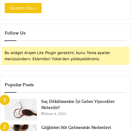
Devamını Oku »
Follow Us
Bu widget Arqam Lite Plugin gerektirir, bunu Tema ayarları
menüsünden> Eklentileri Yükle'den yükleyebilirsiniz.
Popular Posts
Saç Dökülmesine İyi Gelen Yiyecekler
Nelerdir?
Nisan 4, 2023
Göğüsten Süt Gelmesinin Nedenleri