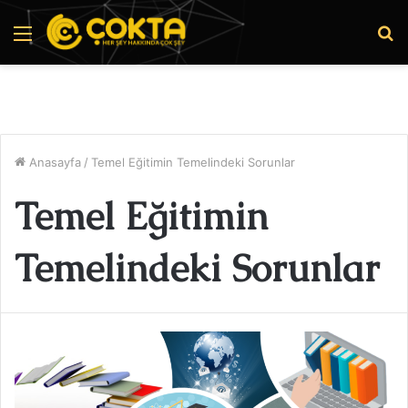
Menü
A
y
...
Anasayfa
/
Temel Eğitimin Temelindeki Sorunlar
Temel Eğitimin
Temelindeki Sorunlar