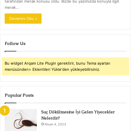
tarafından merak konusu oldu. Bizde bu yazımızda konuyla ilgili
merak…
Devamını Oku »
Follow Us
Bu widget Arqam Lite Plugin gerektirir, bunu Tema ayarları
menüsünden> Eklentileri Yükle'den yükleyebilirsiniz.
Popular Posts
Saç Dökülmesine İyi Gelen Yiyecekler
Nelerdir?
Nisan 4, 2023