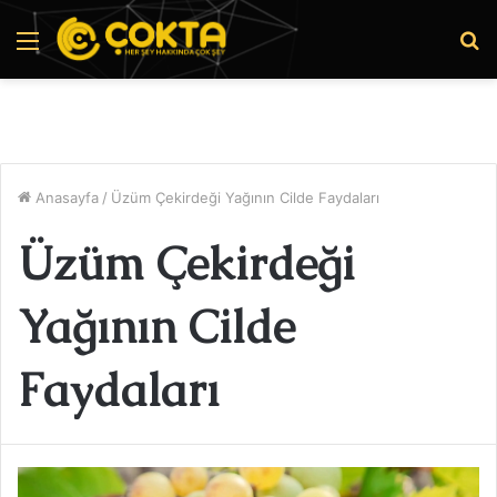
Menü
A
y
...
Anasayfa
/
Üzüm Çekirdeği Yağının Cilde Faydaları
Üzüm Çekirdeği
Yağının Cilde
Faydaları