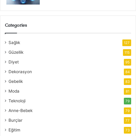
Categories
Sağlık
127
Güzellik
115
Diyet
95
Dekorasyon
84
Gebelik
83
Moda
81
Teknoloji
79
Anne-Bebek
79
Burçlar
77
Eğitim
73