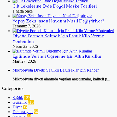
Cilt Lekelerine Evde Doğal Maske Tarifleri
1 hafta önce
Yapay Zeka İnsan Hayatını Nasıl Değiştiriyor?
Temmuz 7, 2026
Diyette Formda Kalmak İçin Pratik Kilo Verme
Yöntemleri
Nisan 22, 2026
Eğitimde Verimli Öğrenme İçin Altın Kurallar
Mart 27, 2026
Mikrobiyota Diyeti: Sağlıklı Bağırsaklar için Rehber
Mikrobiyota diyeti alanında yapılan araştırmalar, kaliteli p...
Categories
Sağlık
127
Güzellik
115
Diyet
95
Dekorasyon
84
Gebelik
83