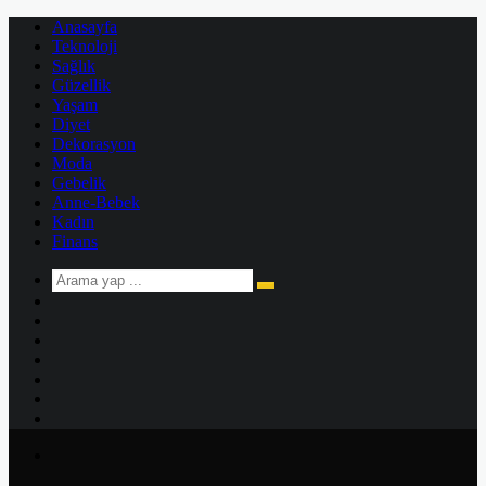
Anasayfa
Teknoloji
Sağlık
Güzellik
Yaşam
Diyet
Dekorasyon
Moda
Gebelik
Anne-Bebek
Kadın
Finans
Arama
Kenar
yap
Bölmesi
Rastgele
...
Makale
Kayıt
Ol
Instagram
YouTube
Twitter
Facebook
Menü