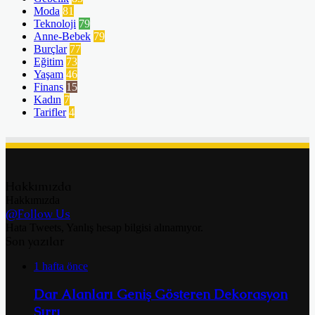
Moda
81
Teknoloji
79
Anne-Bebek
79
Burçlar
77
Eğitim
73
Yaşam
46
Finans
15
Kadın
7
Tarifler
4
Hakkımızda
Hakkımızda
@Follow Us
Hata Tweets, Yanlış hesap bilgisi alınamıyor.
Son yazılar
1 hafta önce
Dar Alanları Geniş Gösteren Dekorasyon
Sırrı