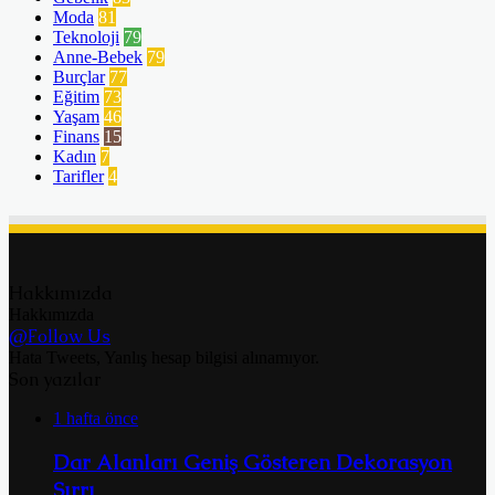
Moda
81
Teknoloji
79
Anne-Bebek
79
Burçlar
77
Eğitim
73
Yaşam
46
Finans
15
Kadın
7
Tarifler
4
Hakkımızda
Hakkımızda
@Follow Us
Hata Tweets, Yanlış hesap bilgisi alınamıyor.
Son yazılar
1 hafta önce
Dar Alanları Geniş Gösteren Dekorasyon
Sırrı