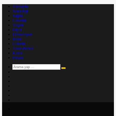
Anasayfa
Teknoloji
Sağlık
Güzellik
Yaşam
Diyet
Dekorasyon
Moda
Gebelik
Anne-Bebek
Kadın
Finans
Arama
Kenar
yap
Bölmesi
Rastgele
...
Makale
Kayıt
Ol
Instagram
YouTube
Twitter
Facebook
Menü