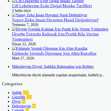
Cilt Lekelerine Evde Doğal Maske Tarifleri
2 hafta önce
Yapay Zeka İnsan Hayatını Nasıl Değiştiriyor?
Temmuz 7, 2026
Diyette Formda Kalmak İçin Pratik Kilo Verme
Yöntemleri
Nisan 22, 2026
Eğitimde Verimli Öğrenme İçin Altın Kurallar
Mart 27, 2026
Mikrobiyota Diyeti: Sağlıklı Bağırsaklar için Rehber
Mikrobiyota diyeti alanında yapılan araştırmalar, kaliteli p...
Categories
Sağlık
127
Güzellik
115
Diyet
95
Dekorasyon
84
Gebelik
83