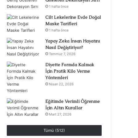
Gösteren Dekorasyon Sırrı
1 hafta önce
Cilt Lekelerine Evde Doğal
Maske Tarifleri
1 hafta önce
Yapay Zeka İnsan Hayatını
Nasıl Değiştiriyor?
Temmuz 7, 2026
Diyette Formda Kalmak
İçin Pratik Kilo Verme
Yöntemleri
Nisan 22, 2026
Eğitimde Verimli Öğrenme
İçin Altın Kurallar
Mart 27, 2026
Tümü (512)