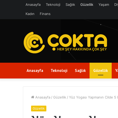
Anasayfa
Teknoloji
Sağlık
Güzellik
Yaşam
Di
Kadın
Finans
Anasayfa
Teknoloji
Sağlık
Güzellik
Y
Anasayfa
/
Güzellik
/
Yüz Yogası Yapmanın Cilde 5 
Güzellik