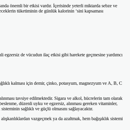
ında önemli bir etkisi vardır. İçerisinde yeterli miktarda sebze ve
ceklerin tüketiminin de günlük kalorinin ‘sini kapsaması
enli egzersiz de vücudun ilaç etkisi gibi harekete geçmesine yardımcı
sağlıklı kalması için demir, çinko, potasyum, magnezyum ve A, B, C
 alınması tavsiye edilmektedir. Sigara ve alkol, hücrelerin tam olarak
ı beslenme, düzenli uyku ve egzersiz, alınması gereken vitaminler,
k sisteminin sağlıklı ve güçlü olmasını sağlayacaktır.
bu alışkanlıklardan vazgeçmek ya da azaltmak, hem bağışıklık sistemi