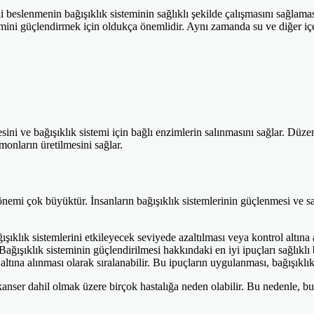
i beslenmenin bağışıklık sisteminin sağlıklı şekilde çalışmasını sağlamas
emini güçlendirmek için oldukça önemlidir. Aynı zamanda su ve diğer içe
mesini ve bağışıklık sistemi için bağlı enzimlerin salınmasını sağlar. Düz
monların üretilmesini sağlar.
önemi çok büyüktür. İnsanların bağışıklık sistemlerinin güçlenmesi ve 
ışıklık sistemlerini etkileyecek seviyede azaltılması veya kontrol altına
 Bağışıklık sisteminin güçlendirilmesi hakkındaki en iyi ipuçları sağlıkl
 altına alınması olarak sıralanabilir. Bu ipuçların uygulanması, bağışıklı
, kanser dahil olmak üzere birçok hastalığa neden olabilir. Bu nedenle, 