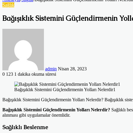
Sağlık
Bağışıklık Sistemini Güçlendirmenin Yoll
Bir
e-
posta
göndermek
admin
Nisan 28, 2023
0
123
1 dakika okuma süresi
Facebook
Twitter
LinkedIn
Tumblr
Pinterest
Reddit
VKontakte
Odnoklassniki
Pocket
Bağışıklık Sistemini Güçlendirmenin Yolları Nelerdir1
Bağışıklık Sistemini Güçlendirmenin Yolları Nelerdir? Bağışıklık sis
Bağışıklık Sistemini Güçlendirmenin Yolları Nelerdir?
Sağlıklı bes
alınması gibi uygulamalar önemlidir.
Sağlıklı Beslenme