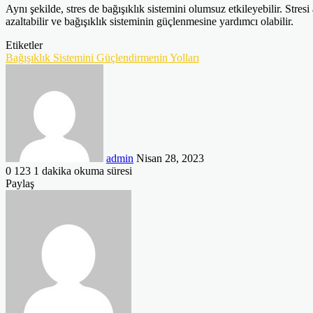
Aynı şekilde, stres de bağışıklık sistemini olumsuz etkileyebilir. Stre
azaltabilir ve bağışıklık sisteminin güçlenmesine yardımcı olabilir.
Etiketler
Bağışıklık Sistemini Güçlendirmenin Yolları
Bir
e-
posta
göndermek
admin
Nisan 28, 2023
0
123
1 dakika okuma süresi
Facebook
Twitter
LinkedIn
Tumblr
Pinterest
Reddit
VKontakte
Odnoklassniki
Pocket
Paylaş
Facebook
Twitter
LinkedIn
Tumblr
Pinterest
Reddit
VKontakte
Odnoklassniki
Pocket
E-
Yazdır
Posta
ile
paylaş