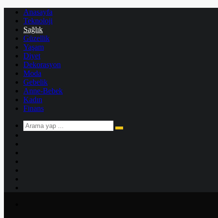
Anasayfa
Teknoloji
Sağlık
Güzellik
Yaşam
Diyet
Dekorasyon
Moda
Gebelik
Anne-Bebek
Kadın
Finans
Arama
Kenar
yap
Bölmesi
Rastgele
...
Makale
Kayıt
Ol
Instagram
YouTube
Twitter
Facebook
Menü