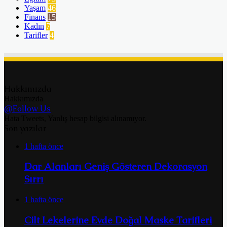
Yaşam
46
Finans
15
Kadın
7
Tarifler
4
Hakkımızda
Hakkımızda
@Follow Us
Hata Tweets, Yanlış hesap bilgisi alınamıyor.
Son yazılar
1 hafta önce
Dar Alanları Geniş Gösteren Dekorasyon
Sırrı
1 hafta önce
Cilt Lekelerine Evde Doğal Maske Tarifleri