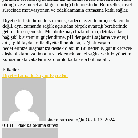
olduğu ve zihinsel açıklığı arttırdığı bilinmektedir. Bu özellik, diyet
sürecinde motivasyonun ve odaklanmanın artmasına katkı sağlar.
Diyetle birlikte limonlu su içmek, sadece lezzetli bir içecek tercihi
değil, aynı zamanda sağlık açısından birçok avantajı beraberinde
getiren bir seçenektir. Metabolizmayı hızlandırma, detoks etkisi,
bağışıklık sistemini güçlendirme, pH dengesini sağlama ve enerji
artışı gibi faydaları ile diyette limonlu su, sağlıklı yaşam
hedeflerinize ulaşmanıza destek olabilir. Bu nedenle, günlük içecek
alışkanlıklarınıza limonlu su eklemek, genel sağlık ve kilo yönetimi
konusundaki çabalarınıza olumlu katkılarda bulunabilir.
Etiketler
Diyette Limonlu Suyun Faydaları
Bir
e-
posta
göndermek
sinem ramazanoğlu
Ocak 17, 2024
0
131
1 dakika okuma süresi