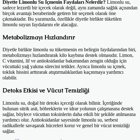
Diyette Limonlu Su İçmenin Faydaları Nelerdir?
Limonlu su,
sadece lezzetli bir içecek olarak değil, aynı zamanda sağlık açısından
birçok avantajı beraberinde getiren bir seçenek olarak öne
çıkmaktadır. Bu yazımızda, özellikle diyetle birlikte tüketilen
limonlu suyun faydalarını ele alacağız.
Metabolizmayı Hızlandırır
Diyetle birlikte limonlu su tüketmenin en belirgin faydalarından biri,
metabolizmayı hızlandırarak kilo kaybına destek olmasıdır. Limon,
C vitamini, lif ve antioksidanlar bakımından zengin olduğu için
vücuttaki yağ yakma sürecini tetikler. Ayrıca limonlu su içmek,
tokluk hissini arttırarak atıştırmalıklardan kaçınmaya yardımcı
olabilir.
Detoks Etkisi ve Vücut Temizliği
Limonlu su, doğal bir detoks içeceği olarak bilinir. İçeriğinde
bulunan sitrik asit, böbreklerin ve idrar yolunun çalışmasına destek
sağlar, böylece vücuttan toksinlerin daha etkili bir şekilde atılmasına
yardımcı olur. Antioksidanlar sayesinde limonlu su, serbest
radikallerle savaşarak hücreleri korur ve genel bir vücut temizliği
sağlar.