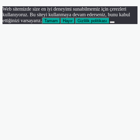
Web sitemizde size en iyi deneyimi sunabilmemiz için çerezleri
kullanıyoruz. Bu siteyi kullanmaya devam ederseniz, bunu kabul
ettiğinizi varsayarız.
Tamam
Hayır
Gizlilik politikası