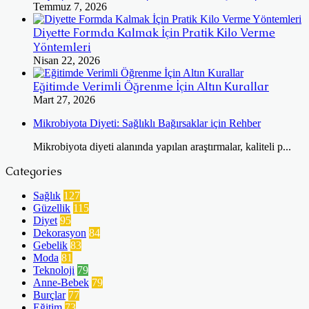
Temmuz 7, 2026
Diyette Formda Kalmak İçin Pratik Kilo Verme
Yöntemleri
Nisan 22, 2026
Eğitimde Verimli Öğrenme İçin Altın Kurallar
Mart 27, 2026
Mikrobiyota Diyeti: Sağlıklı Bağırsaklar için Rehber
Mikrobiyota diyeti alanında yapılan araştırmalar, kaliteli p...
Categories
Sağlık
127
Güzellik
115
Diyet
95
Dekorasyon
84
Gebelik
83
Moda
81
Teknoloji
79
Anne-Bebek
79
Burçlar
77
Eğitim
73