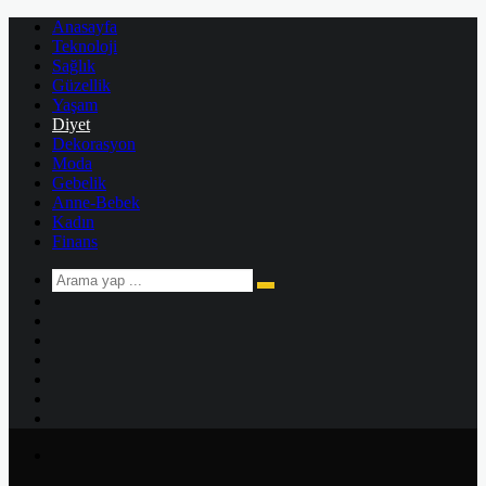
Anasayfa
Teknoloji
Sağlık
Güzellik
Yaşam
Diyet
Dekorasyon
Moda
Gebelik
Anne-Bebek
Kadın
Finans
Arama
Kenar
yap
Bölmesi
Rastgele
...
Makale
Kayıt
Ol
Instagram
YouTube
Twitter
Facebook
Menü